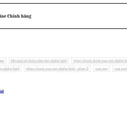
line Chính hãng
tao
kết quả sử dụng sữa non alpha lipid
nhan chung dung sua non alpha lip
 alpha lipid
nhan chung sua non alpha lipid - phan 3
sua non
sua non 
pid