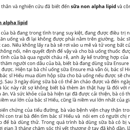
 thân và nghiên cứu đã biết đến
sữa non alpha lipid
và côn
 alpha lipid
e của bà đang trong tình trạng suy kiệt, đang được điều tr
ăn uống và đi lại không được phải nằm trên giường, bác sĩ 
t cao. Nếu không lấy ra bà sẽ rơi vào u mê và tử vong bất cứ
ịu không nổi, nên quyết định để vậy và cho bà uống thuốc đ
tình của bà qua người cháu rễ, anh ấy kể trường hợp của 
i thăm người con dâu của bà, biết bà đang dùng sữa Ensure
g được. Hiện tại bà chỉ uống sữa Ensure mà vẫn ói, bác sĩ 
 bác sĩ Hiếu mua dùm hộp sữa cho bà uống nếu được sẽ cho
). Sau 3 ngày dùng sữa bà có thể ăn cháo được và đến ngày
lúc này rất sợ không biết bà thèm ăn thật hay là đối với
n. Và sức khỏe của bà hiện tại đã được cải thiện, bà có thể
iềm vui lớn của bác sĩ Hiếu, cũng là niềm vui lớn nhất của gi
iến chứng của tiểu đường, bà vào bệnh viện chạy thận tro
thì con trai bà đến tìm bác sĩ Hiếu và nói em có người chị 
 để bà dùng thử. Trong quá trình bà dùng sữa bà có bị vế
gian 3 tháng chăm sóc thì vết thương ở tay đã khô dần, lành