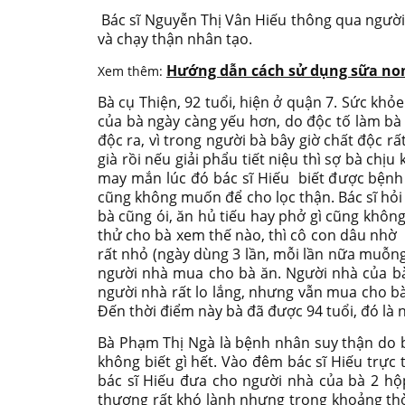
Bác sĩ Nguyễn Thị Vân Hiếu thông qua người
và chạy thận nhân tạo.
Hướng dẫn cách sử dụng sữa non
Xem thêm:
Bà cụ Thiện, 92 tuổi, hiện ở quận 7. Sức khỏ
của bà ngày càng yếu hơn, do độc tố làm bà 
độc ra, vì trong người bà bây giờ chất độc rấ
già rồi nếu giải phẩu tiết niệu thì sợ bà ch
may mắn lúc đó bác sĩ Hiếu biết được bệnh 
cũng không muốn để cho lọc thận. Bác sĩ hỏ
bà cũng ói, ăn hủ tiếu hay phở gì cũng khôn
thử cho bà xem thế nào, thì cô con dâu nhờ
rất nhỏ (ngày dùng 3 lần, mỗi lần nữa muỗng
người nhà mua cho bà ăn. Người nhà của bà 
người nhà rất lo lắng, nhưng vẫn mua cho bà ă
Đến thời điểm này bà đã được 94 tuổi, đó là n
Bà Phạm Thị Ngà là bệnh nhân suy thận do b
không biết gì hết. Vào đêm bác sĩ Hiếu trực 
bác sĩ Hiếu đưa cho người nhà của bà 2 hộp
thương rất khó lành nhưng trong khoảng thời 