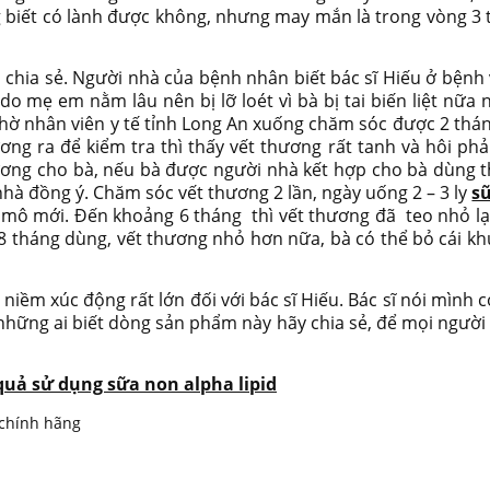
g biết có lành được không, nhưng may mắn là trong vòng 3 
chia sẻ. Người nhà của bệnh nhân biết bác sĩ Hiếu ở bệnh 
mẹ em nằm lâu nên bị lỡ loét vì bà bị tai biến liệt nữa n
nhờ nhân viên y tế tỉnh Long An xuống chăm sóc được 2 thá
g ra để kiểm tra thì thấy vết thương rất tanh và hôi phải
ương cho bà, nếu bà được người nhà kết hợp cho bà dùng t
nhà đồng ý. Chăm sóc vết thương 2 lần, ngày uống 2 – 3 ly
sữ
n mô mới. Đến khoảng 6 tháng thì vết thương đã teo nhỏ lại
 8 tháng dùng, vết thương nhỏ hơn nữa, bà có thể bỏ cái k
iềm xúc động rất lớn đối với bác sĩ Hiếu. Bác sĩ nói mình
 những ai biết dòng sản phẩm này hãy chia sẻ, để mọi ngườ
quả sử dụng sữa non alpha lipid
 chính hãng