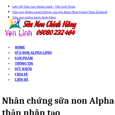
Liên Hệ Sữa non Alpha Lipid – Yến Linh Shop
Sữa non Alpha Lipid Lifeline của tập đoàn New Image New Zealand
Sữa non alpha lipid chính hãng
HOME
SỮA NON ALPHA LIPID
SẢN PHẨM
THÔNG TIN
SỨC KHỎE
CHIA SẺ
LIÊN HỆ
Nhân chứng sữa non Alpha L
thận nhân tạo