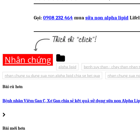
Gọi:
0908 232 464
mua
sữa non alpha lipid
Life
Nhân chứng
alpha lipid
benh suy than - chay than nhan 
nhan chung su dung sua non alpha lipid chia se ket qua
nhan chung sua non
Bài cũ hơn
Bệnh nhân Viêm Gan C, Xơ Gan chia sẻ kết quả sử dụng sữa non Alpha Li
Bài mới hơn