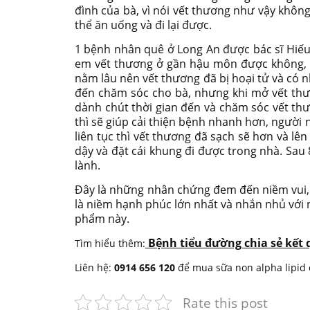
đình của bà, vì nói vết thương như vậy khôn
thể ăn uống và đi lại được.
1 bệnh nhân quê ở Long An được bác sĩ Hiếu 
em vết thương ở gần hậu môn được không, do 
nằm lâu nên vết thương đã bị hoại tử và có 
đến chăm sóc cho bà, nhưng khi mở vết thươn
dành chút thời gian đến và chăm sóc vết th
thì sẽ giúp cải thiện bệnh nhanh hơn, người 
liên tục thì vết thương đã sạch sẽ hơn và lê
dậy và đặt cái khung đi được trong nhà. Sau
lành.
Đây là những nhân chứng đem đến niềm vui, n
là niềm hạnh phúc lớn nhất và nhắn nhủ với
phẩm này.
Bệnh tiểu đường chia sẻ kết 
Tìm hiểu thêm:
Liên hệ:
0914 656 120
để mua sữa non alpha lipid
Rate this post