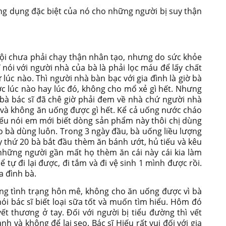
g dụng đặc biệt của nó cho những người bị suy thận
ị nội chưa phải chạy thận nhân tạo, nhưng do sức khỏe
nói với người nhà của bà là phải lọc máu để lấy chất
 lúc nào. Thì người nhà bàn bạc với gia đình là giờ bà
ược lúc nào hay lúc đó, không cho mổ xẻ gì hết. Nhưng
bà bác sĩ đã chê giờ phải đem về nhà chứ người nhà
 và không ăn uống được gì hết. Kể cả uống nước cháo
Hiếu nói em mới biết dòng sản phẩm này thôi chị dùng
 bà dùng luôn. Trong 3 ngày đầu, bà uống liều lượng
 thứ 20 bà bắt đầu thèm ăn bánh ướt, hủ tiếu và kêu
 những người gần mất họ thèm ăn cái này cái kia làm
 tự đi lại được, đi tắm và đi vệ sinh 1 mình được rồi.
a đình bà.
ng tình trạng hôn mê, không cho ăn uống được vì bà
nói bác sĩ biết loại sữa tốt và muốn tìm hiểu. Hôm đó
t thương ở tay. Đối với người bị tiểu đường thì vết
 và không để lại sẹo. Bác sĩ Hiếu rất vui đối với gia