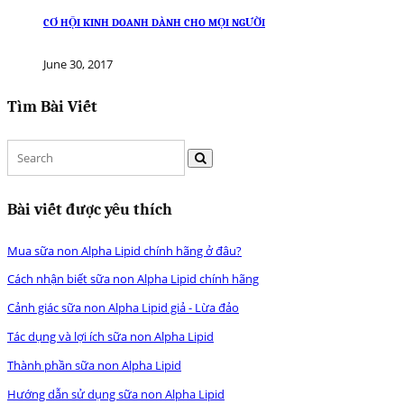
CƠ HỘI KINH DOANH DÀNH CHO MỌI NGƯỜI
June 30, 2017
Tìm Bài Viết
Bài viết được yêu thích
Mua sữa non Alpha Lipid chính hãng ở đâu?
Cách nhận biết sữa non Alpha Lipid chính hãng
Cảnh giác sữa non Alpha Lipid giả - Lừa đảo
Tác dụng và lợi ích sữa non Alpha Lipid
Thành phần sữa non Alpha Lipid
Hướng dẫn sử dụng sữa non Alpha Lipid