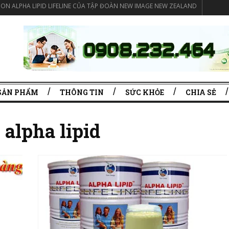
ON ALPHA LIPID LIFELINE CỦA TẬP ĐOÀN NEW IMAGE NEW ZEALAND
SẢN PHẨM
THÔNG TIN
SỨC KHỎE
CHIA SẺ
 alpha lipid