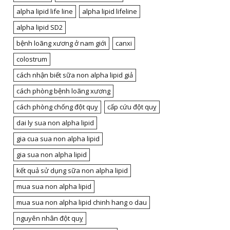
alpha lipid life line
alpha lipid lifeline
alpha lipid SD2
bệnh loãng xương ở nam giới
canxi
colostrum
cách nhận biết sữa non alpha lipid giả
cách phòng bệnh loãng xương
cách phòng chống đột quỵ
cấp cứu đột quỵ
dai ly sua non alpha lipid
gia cua sua non alpha lipid
gia sua non alpha lipid
kết quả sử dụng sữa non alpha lipid
mua sua non alpha lipid
mua sua non alpha lipid chinh hang o dau
nguyên nhân đột quỵ