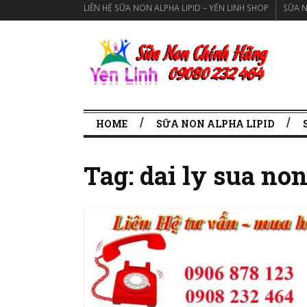
LIÊN HỆ SỮA NON ALPHA LIPID – YẾN LINH SHOP
SỮA N
SỮA NON ALPHA LIPID CHÍNH HÃNG
HOME
SỮA NON ALPHA LIPID
Tag:
dai ly sua non