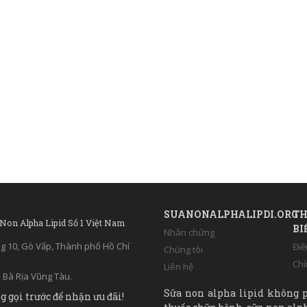
SUANONALPHALIPDI.ORG
TH
 Non Alpha Lipid Số 1 Việt Nam
BI
Nhân chứng
ng 10, Gò Vấp, Thành phố Hồ Chí
Điề
Chúng tôi
Chí
Liên hệ
 Bà Rịa Vũng Tàu.
Sữa non alpha lipid không p
g gọi trước để nhận ưu đãi!