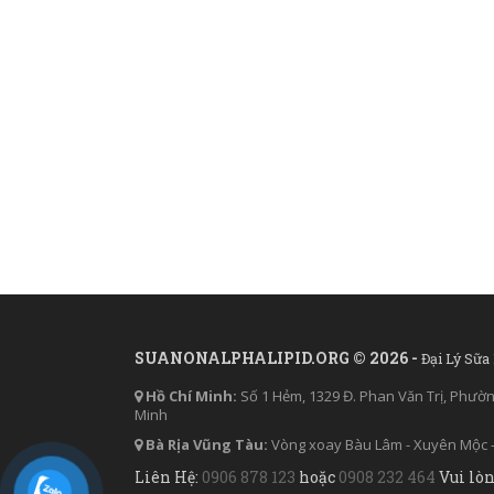
SUANONALPHALIPID.ORG © 2026 -
Đại Lý Sữa
Hồ Chí Minh:
Số 1 Hẻm, 1329 Đ. Phan Văn Trị, Phườ
Minh
Bà Rịa Vũng Tàu:
Vòng xoay Bàu Lâm - Xuyên Mộc -
Liên Hệ:
0906 878 123
hoặc
0908 232 464
Vui lòn