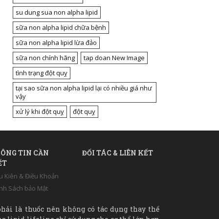
su dung sua non alpha lipid
sữa non alpha lipid chữa bệnh
sữa non alpha lipid lừa đảo
sữa non chính hãng
tap doan New Image
tình trạng đột quỵ
tại sao sữa non alpha lipid lại có nhiều giá như
vậy
xử lý khi đột quỵ
đột quỵ
ÔNG TIN CẦN
ĐỐI TÁC & LIÊN KẾT
ẾT
u Kiên & Điều Khoản
nh Sách bảo Mật
hải là thuốc nên không có tác dụng thay thế