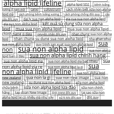
alpha lipid lifeline
alpha lipid SD2
bệnh loãng
colostrum
canxi
cách nhận biết sữa non alpha
xương ở nam giới
lipid giả
cách phòng bệnh loãng xương
cách phòng chống đột quỵ
cấp
dai ly sua non alpha lipid
gia cua sua non alpha lipid
cứu đột quỵ
kết quả sử dụng sữa non alpha
gia sua non alpha lipid
lipid
mua sua non alpha lipid
mua sua non alpha lipid
chinh hang o dau
nhan chung sua non alpha
nguyên nhân đột quỵ
nhan chung su dung sua non alpha lipid
lipid
nha phan phoi
sua
sua non alpha lipid
quy trinh san xuat sua non alpha lipid
sua non alpha lipid
non
sua non alpha
sua non alpha lipid chinh hang
lipid ban o dau
sua
sua non alpha lipid gia
sua non alpha lipid gia bao nhieu
sua
non alpha lipid gia re
sua non alpha lipid la gi
non alpha lipid lifeline
sua non alpha lipid
sua non la gi
sua non new image
sua non
new zealand
new zealand
su dung sua non alpha lipid
sữa non alpha lipid
sữa non alpha lipid lừa đảo
chữa bệnh
sữa non chính
hãng
tap doan New Image
tại sao sữa non
tình trạng đột quỵ
alpha lipid lại có nhiều giá như vậy
đột quỵ
xử lý khi đột quỵ