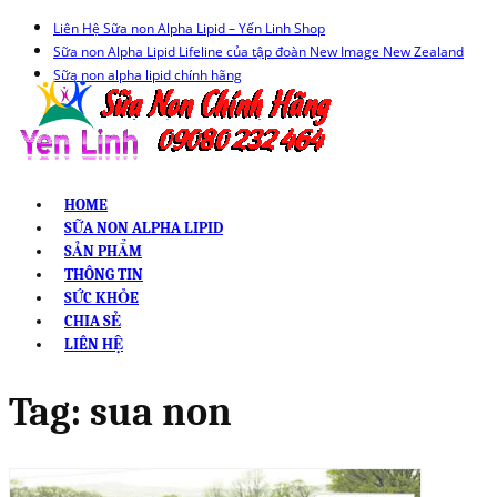
Liên Hệ Sữa non Alpha Lipid – Yến Linh Shop
Sữa non Alpha Lipid Lifeline của tập đoàn New Image New Zealand
Sữa non alpha lipid chính hãng
HOME
SỮA NON ALPHA LIPID
SẢN PHẨM
THÔNG TIN
SỨC KHỎE
CHIA SẺ
LIÊN HỆ
Tag:
sua non