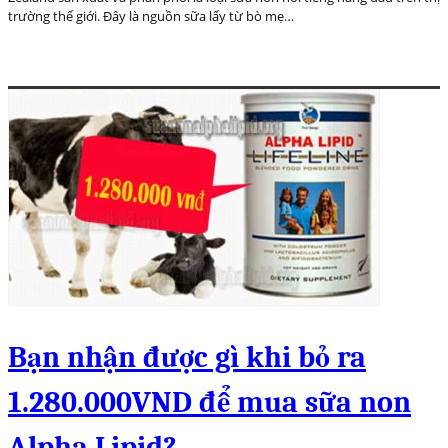
trường thế giới. Đây là nguồn sữa lấy từ bò mẹ…
Bạn nhận được gì khi bỏ ra
1.280.000VND để mua sữa non
Alpha Lipid?