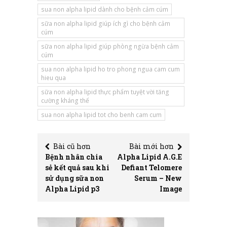
sua non alpha lipid dành cho bệnh cảm cúm
sữa non alpha lipid giúp ích gì cho bệnh cảm
cúm
sữa non alpha lipid giúp phòng ngừa bệnh cảm
cúm
sua non alpha lipid ho tro phong ngua cam cum
hieu qua
sữa non alpha lipid thực phẩm tuyệt vời tăng
cường kháng thể
sua non alpha lipid tot cho benh cam cum
Bài cũ hơn
Bài mới hơn
Bệnh nhân chia
Alpha Lipid A.G.E
sẻ kết quả sau khi
Defiant Telomere
sử dụng sữa non
Serum – New
Alpha Lipid p3
Image