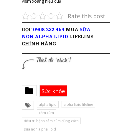
viêm xoang hiệu quả
Rate this post
GỌI:
0908 232 464
MUA
SỮA
NON ALPHA LIPID
LIFELINE
CHÍNH HÃNG
Sức khỏe
alpha lipid
alpha lipid lifeline
cảm cúm
điều trị bệnh cảm cúm đúng cách
sua non alpha lipid