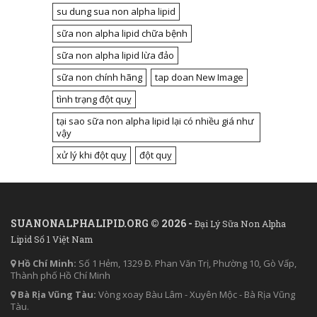
su dung sua non alpha lipid
sữa non alpha lipid chữa bệnh
sữa non alpha lipid lừa đảo
sữa non chính hãng
tap doan New Image
tình trạng đột quỵ
tại sao sữa non alpha lipid lại có nhiều giá như
vậy
xử lý khi đột quỵ
đột quỵ
SUANONALPHALIPID.ORG © 2026 -
Đại Lý Sữa Non Alpha
Lipid Số 1 Việt Nam
Hồ Chí Minh:
Số 1 Hẻm, 1329 Đ. Phan Văn Trị, Phường 10, Gò Vấp,
Thành phố Hồ Chí Minh
Bà Rịa Vũng Tàu:
Vòng xoay Bàu Lâm - Xuyên Mộc - Bà Rịa Vũng
Tàu.