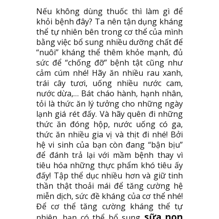
Nếu không dùng thuốc thì làm gì để
khỏi bệnh đây? Ta nên tận dụng kháng
thể tự nhiên bên trong cơ thể của mình
bằng việc bổ sung nhiều dưỡng chất để
“nuôi” kháng thể thêm khỏe mạnh, đủ
sức để “chống đỡ” bệnh tật cũng như
cảm cúm nhé! Hãy ăn nhiều rau xanh,
trái cây tươi, uống nhiều nước cam,
nước dừa,… Bát cháo hành, hạnh nhân,
tỏi là thức ăn lý tưởng cho những ngày
lạnh giá rét đấy. Và hãy quên đi những
thức ăn đóng hộp, nước uống có ga,
thức ăn nhiều gia vị và thịt đi nhé! Bởi
hệ vi sinh của bạn còn đang “bận bịu”
để đánh trả lại với mầm bệnh thay vì
tiêu hóa những thực phẩm khó tiêu ấy
đấy! Tập thể dục nhiều hơn và giữ tinh
thần thật thoải mái để tăng cường hệ
miễn dịch, sức đề kháng của cơ thể nhé!
Để cơ thể tăng cường kháng thể tự
sữa non
nhiên, bạn có thể bổ sung