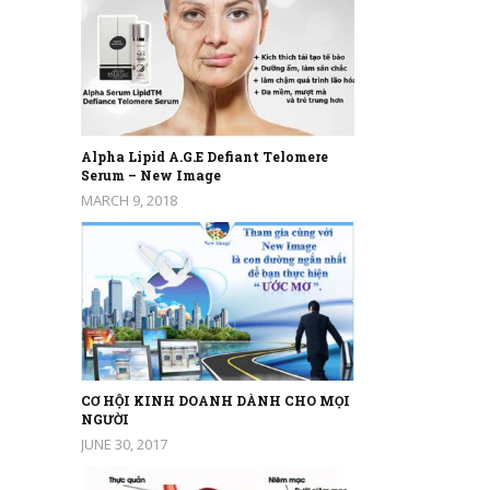
Alpha Lipid A.G.E Defiant Telomere
Serum – New Image
MARCH 9, 2018
CƠ HỘI KINH DOANH DÀNH CHO MỌI
NGƯỜI
JUNE 30, 2017