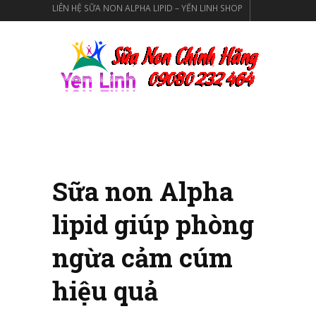
LIÊN HỆ SỮA NON ALPHA LIPID – YẾN LINH SHOP
SỮA NON ALPHA LIPID LIFELINE CỦA TẬP ĐOÀN
NEW IMAGE NEW ZEALAND
SỮA NON ALPHA LIPID CHÍNH HÃNG
Sữa non Alpha
lipid giúp phòng
ngừa cảm cúm
hiệu quả