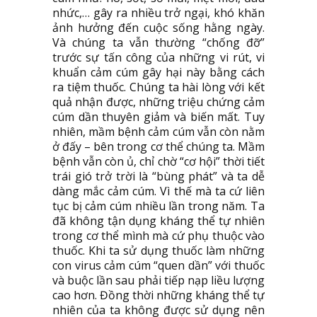
nhức,… gây ra nhiều trở ngại, khó khăn
ảnh hưởng đến cuộc sống hằng ngày.
Và chúng ta vẫn thường “chống đỡ”
trước sự tấn công của những vi rút, vi
khuẩn cảm cúm gây hại này bằng cách
ra tiệm thuốc. Chúng ta hài lòng với kết
quả nhận được, những triệu chứng cảm
cúm dần thuyên giảm và biến mất. Tuy
nhiên, mầm bệnh cảm cúm vẫn còn nằm
ở đấy – bên trong cơ thể chúng ta. Mầm
bệnh vẫn còn ủ, chỉ chờ “cơ hội” thời tiết
trái gió trở trời là “bùng phát” và ta dễ
dàng mắc cảm cúm. Vì thế mà ta cứ liên
tục bị cảm cúm nhiều lần trong năm. Ta
đã không tận dụng kháng thể tự nhiên
trong cơ thể mình mà cứ phụ thuộc vào
thuốc. Khi ta sử dụng thuốc làm những
con virus cảm cúm “quen dần” với thuốc
và buộc lần sau phải tiếp nạp liều lượng
cao hơn. Đồng thời những kháng thể tự
nhiên của ta không được sử dụng nên