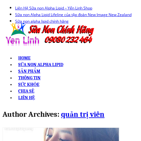
Liên Hệ Sữa non Alpha Lipid – Yến Linh Shop
Sữa non Alpha Lipid Lifeline của tập đoàn New Image New Zealand
Sữa non alpha lipid chính hãng
HOME
SỮA NON ALPHA LIPID
SẢN PHẨM
THÔNG TIN
SỨC KHỎE
CHIA SẺ
LIÊN HỆ
Author Archives:
quản trị viên