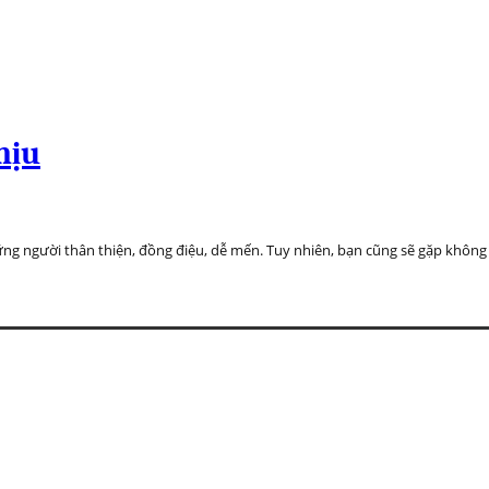
hịu
g người thân thiện, đồng điệu, dễ mến. Tuy nhiên, bạn cũng sẽ gặp không í