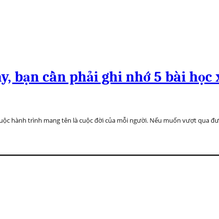
y, bạn cần phải ghi nhớ 5 bài họ
cuộc hành trình mang tên là cuộc đời của mỗi người. Nếu muốn vượt qua đư