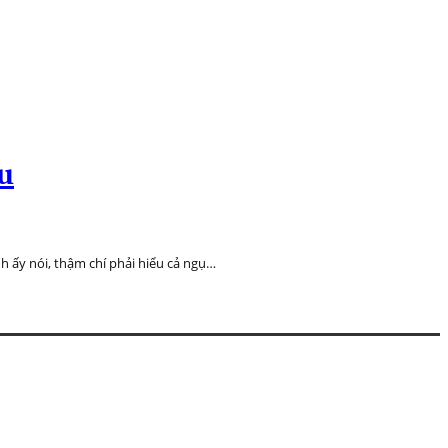
au
h ấy nói, thậm chí phải hiểu cả ngụ…