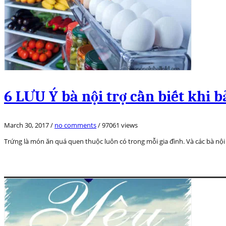
6 LƯU Ý bà nội trợ cần biết khi 
March 30, 2017
/
no comments
/
97061 views
Trứng là món ăn quá quen thuộc luôn có trong mỗi gia đình. Và các bà nộ