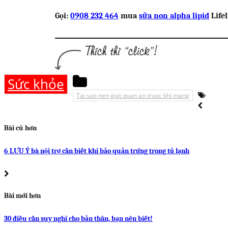
Gọi:
0908 232 464
mua
sữa non alpha lipid
Life
Sức khỏe
Tai sao nen giat quan ao truoc khi mang
Bài cũ hơn
6 LƯU Ý bà nội trợ cần biết khi bảo quản trứng trong tủ lạnh
Bài mới hơn
30 điều cần suy nghĩ cho bản thân, bạn nên biết!