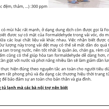
bọc đệm, thảm, …) :300 ppm
 có mùi hắc rất mạnh, ở dạng dung dịch còn được gọi là F
ết đươc sự có mặt của Formaldehyde trong vải vóc, do mùi 
ữa các loại chất liệu vải khác nhau. Việc nhận biết được
ư lượng này trong vải dệt may có thể sẽ mất dần do quá tr
òa tan trong nước, nên tốt nhất là quần áo, chăn ga, rèm 
ấm cũng có thể giúp hòa tan formaldehyde dễ dàng hơn, n
ỉ cần giặt với nước và phơi nắng nhiều lần sẽ làm giảm dần l
thực hiện đúng theo nguyên tắc an toàn cho người tiêu dù
am rất phong phú và đa dạng các thương hiệu thời trang từ
 để bảo đảm sự an toàn cho bản thân và gia đình.
tủ lạnh mà các bà nội trợ nên biết