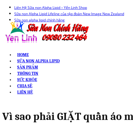
Liên Hệ Sữa non Alpha Lipid – Yến Linh Shop
Sữa non Alpha Lipid Lifeline của tập đoàn New Image New Zealand
Sữa non alpha lipid chính hãng
HOME
SỮA NON ALPHA LIPID
SẢN PHẨM
THÔNG TIN
SỨC KHỎE
CHIA SẺ
LIÊN HỆ
Vì sao phải GIẶT quần áo m