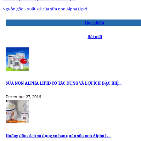
Nguồn gốc - xuất xứ của sữa non Alpha Lipid
Đọc nhiều
Bài mới
SỮA NON ALPHA LIPID CÓ TÁC DỤNG VÀ LỢI ÍCH ĐẶC BIỆ...
December 27, 2016
Hướng dẫn cách sử dụng và bảo quản sữa non Alpha L...