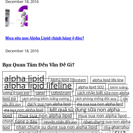
December 18, 2016
Mua sữa non Alpha Lipid chính hãng ở đâu?
December 18, 2016
Bạn Quan Tâm Đến Vấn Đề Gì?
alpha lipid
Alpha lipid colostem
alpha lipid life line
alpha lipid lifeline
alpha lipid SD2
bệnh loãng
colostrum
canxi
cách nhận biết sữa non alpha
xương ở nam giới
lipid giả
cách phòng bệnh loãng xương
cách phòng chống đột quỵ
cấp
dai ly sua non alpha lipid
gia cua sua non alpha lipid
cứu đột quỵ
kết quả sử dụng sữa non alpha
gia sua non alpha lipid
lipid
mua sua non alpha lipid
mua sua non alpha lipid
chinh hang o dau
nhan chung sua non alpha
nguyên nhân đột quỵ
nhan chung su dung sua non alpha lipid
lipid
nha phan phoi
sua