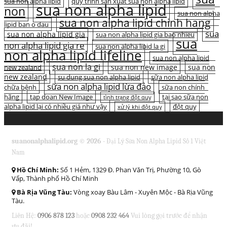
sua non alpha lipid
quy trinh san xuat sua non alpha lipid
sua non alpha lipid
non
sua non alpha
sua non alpha lipid chinh hang
lipid ban o dau
sua
sua non alpha lipid gia
sua non alpha lipid gia bao nhieu
sua
non alpha lipid gia re
sua non alpha lipid la gi
non alpha lipid lifeline
sua non alpha lipid
sua non la gi
sua non new image
sua non
new zealand
new zealand
su dung sua non alpha lipid
sữa non alpha lipid
sữa non alpha lipid lừa đảo
chữa bệnh
sữa non chính
hãng
tap doan New Image
tại sao sữa non
tình trạng đột quỵ
alpha lipid lại có nhiều giá như vậy
đột quỵ
xử lý khi đột quỵ
suanonalphalipid.org © 2026 -
Đại Lý Sữa Non Alpha Lipid Số 1 Việt
Nam
Hồ Chí Minh:
Số 1 Hẻm, 1329 Đ. Phan Văn Trị, Phường 10, Gò
Vấp, Thành phố Hồ Chí Minh
Bà Rịa Vũng Tàu:
Vòng xoay Bàu Lâm - Xuyên Mộc - Bà Rịa Vũng
Tàu.
Liên Hệ:
0906 878 123
hoặc
0908 232 464
Vui lòng gọi trước để nhận
ưu đãi!