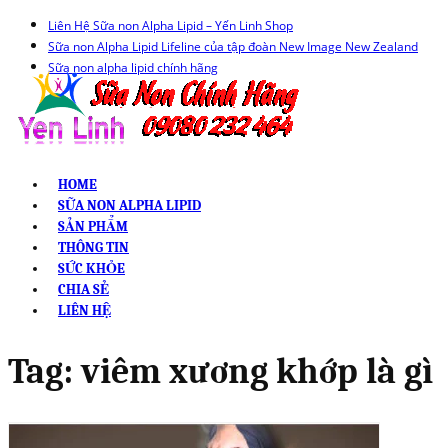
Liên Hệ Sữa non Alpha Lipid – Yến Linh Shop
Sữa non Alpha Lipid Lifeline của tập đoàn New Image New Zealand
Sữa non alpha lipid chính hãng
HOME
SỮA NON ALPHA LIPID
SẢN PHẨM
THÔNG TIN
SỨC KHỎE
CHIA SẺ
LIÊN HỆ
Tag:
viêm xương khớp là gì