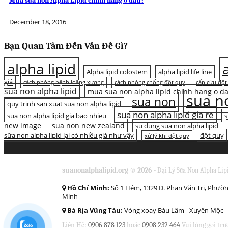
Mua sữa non Alpha Lipid chính hãng ở đâu?
December 18, 2016
Bạn Quan Tâm Đến Vấn Đề Gì?
alpha lipid
Alpha lipid colostem
alpha lipid life line
giả
cách phòng bệnh loãng xương
cách phòng chống đột quỵ
cấp cứu đột
sua non alpha lipid
mua sua non alpha lipid chinh hang o d
sua no
sua non
quy trinh san xuat sua non alpha lipid
sua non alpha lipid gia re
sua non alpha lipid gia bao nhieu
s
new image
sua non new zealand
su dung sua non alpha lipid
sữa non alpha lipid lại có nhiều giá như vậy
đột quỵ
xử lý khi đột quỵ
suanonalphalipid.org © 2026 -
Đại Lý Sữa Non Alpha Lip
Hồ Chí Minh:
Số 1 Hẻm, 1329 Đ. Phan Văn Trị, Phườn
Minh
Bà Rịa Vũng Tàu:
Vòng xoay Bàu Lâm - Xuyên Mộc - 
Liên Hệ:
0906 878 123
hoặc
0908 232 464
Vui lòng gọi trư