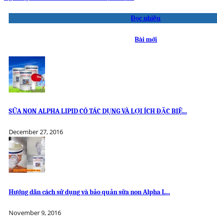
Đọc nhiều
Bài mới
SỮA NON ALPHA LIPID CÓ TÁC DỤNG VÀ LỢI ÍCH ĐẶC BIỆ...
December 27, 2016
Hướng dẫn cách sử dụng và bảo quản sữa non Alpha L...
November 9, 2016