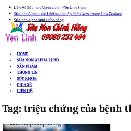
Liên Hệ Sữa non Alpha Lipid – Yến Linh Shop
Sữa non Alpha Lipid Lifeline của tập đoàn New Image New Zealand
Sữa non alpha lipid chính hãng
HOME
SỮA NON ALPHA LIPID
SẢN PHẨM
THÔNG TIN
SỨC KHỎE
CHIA SẺ
LIÊN HỆ
Tag:
triệu chứng của bệnh t