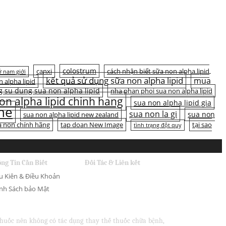
colostrum
canxi
cách nhận biết sữa non alpha lipid
 nam giới
kết quả sử dụng sữa non alpha lipid
mua
n alpha lipid
 su dung sua non alpha lipid
nha phan phoi sua non alpha lipid
on alpha lipid chinh hang
sua non alpha lipid gia
ine
sua non la gi
sua non
sua non alpha lipid new zealand
a non chính hãng
tap doan New Image
tại sao
tình trạng đột quỵ
ng Tin Cần Biết
Đối Tác & Liên kết
u Kiên & Điều Khoản
nh Sách bảo Mật
 thuốc nên không có tác dụng thay thế thuốc chữa bệnh,