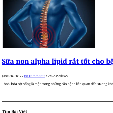
Sữa non alpha lipid rất tốt cho b
June 20, 2017
/
no comments
/
269235 views
Thoái hóa cột sống là một trong những căn bệnh liên quan đến xương khớp 
Tìm Bài Viết