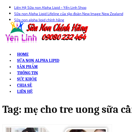
Liên Hệ Sữa non Alpha Lipid – Yến Linh Shop
Sữa non Alpha Lipid Lifeline của tập đoàn New Image New Zealand
Sữa non alpha lipid chính hãng
HOME
SỮA NON ALPHA LIPID
SẢN PHẨM
THÔNG TIN
SỨC KHỎE
CHIA SẺ
LIÊN HỆ
Tag:
mẹ cho tre uong sữa cầ