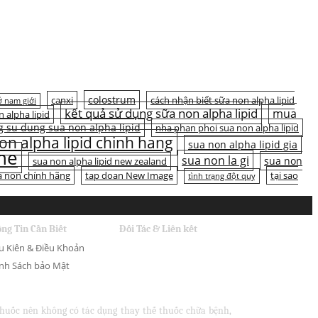
colostrum
canxi
cách nhận biết sữa non alpha lipid
 nam giới
kết quả sử dụng sữa non alpha lipid
mua
n alpha lipid
 su dung sua non alpha lipid
nha phan phoi sua non alpha lipid
on alpha lipid chinh hang
sua non alpha lipid gia
ine
sua non la gi
sua non
sua non alpha lipid new zealand
a non chính hãng
tap doan New Image
tại sao
tình trạng đột quỵ
ng Tin Cần Biết
Đối Tác & Liên kết
u Kiên & Điều Khoản
nh Sách bảo Mật
 thuốc nên không có tác dụng thay thế thuốc chữa bệnh,