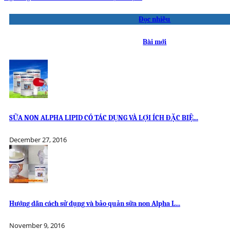
Đọc nhiều
Bài mới
SỮA NON ALPHA LIPID CÓ TÁC DỤNG VÀ LỢI ÍCH ĐẶC BIỆ...
December 27, 2016
Hướng dẫn cách sử dụng và bảo quản sữa non Alpha L...
November 9, 2016