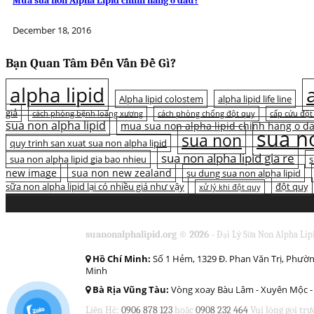
Mua sữa non Alpha Lipid chính hãng ở đâu?
December 18, 2016
Bạn Quan Tâm Đến Vấn Đề Gì?
alpha lipid
Alpha lipid colostem
alpha lipid life line
giả
cách phòng bệnh loãng xương
cách phòng chống đột quỵ
cấp cứu đột
sua non alpha lipid
mua sua non alpha lipid chinh hang o d
sua no
sua non
quy trinh san xuat sua non alpha lipid
sua non alpha lipid gia re
sua non alpha lipid gia bao nhieu
s
new image
sua non new zealand
su dung sua non alpha lipid
sữa non alpha lipid lại có nhiều giá như vậy
đột quỵ
xử lý khi đột quỵ
suanonalphalipid.org © 2026 -
Đại Lý Sữa Non Alpha Lip
Hồ Chí Minh:
Số 1 Hẻm, 1329 Đ. Phan Văn Trị, Phườn
Minh
Bà Rịa Vũng Tàu:
Vòng xoay Bàu Lâm - Xuyên Mộc - 
Liên Hệ:
0906 878 123
hoặc
0908 232 464
Vui lòng gọi trư