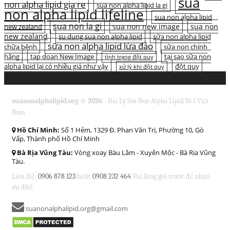
sua
non alpha lipid gia re
sua non alpha lipid la gi
non alpha lipid lifeline
sua non alpha lipid
sua non la gi
sua non new image
sua non
new zealand
new zealand
su dung sua non alpha lipid
sữa non alpha lipid
sữa non alpha lipid lừa đảo
chữa bệnh
sữa non chính
hãng
tap doan New Image
tại sao sữa non
tình trạng đột quỵ
alpha lipid lại có nhiều giá như vậy
đột quỵ
xử lý khi đột quỵ
suanonalphalipid.org © 2026 -
Đại Lý Sữa Non Alpha Lipid Số 1 Việt
Nam
Hồ Chí Minh:
Số 1 Hẻm, 1329 Đ. Phan Văn Trị, Phường 10, Gò
Vấp, Thành phố Hồ Chí Minh
Bà Rịa Vũng Tàu:
Vòng xoay Bàu Lâm - Xuyên Mộc - Bà Rịa Vũng
Tàu.
Liên Hệ:
0906 878 123
hoặc
0908 232 464
Vui lòng gọi trước để nhận
ưu đãi!
suanonalphalipid.org@gmail.com