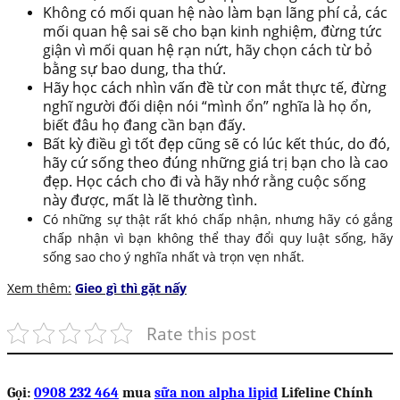
Không có mối quan hệ nào làm bạn lãng phí cả, các
mối quan hệ sai sẽ cho bạn kinh nghiệm, đừng tức
giận vì mối quan hệ rạn nứt, hãy chọn cách từ bỏ
bằng sự bao dung, tha thứ.
Hãy học cách nhìn vấn đề từ con mắt thực tế, đừng
nghĩ người đối diện nói “mình ổn” nghĩa là họ ổn,
biết đâu họ đang cần bạn đấy.
Bất kỳ điều gì tốt đẹp cũng sẽ có lúc kết thúc, do đó,
hãy cứ sống theo đúng những giá trị bạn cho là cao
đẹp. Học cách cho đi và hãy nhớ rằng cuộc sống
này được, mất là lẽ thường tình.
Có những sự thật rất khó chấp nhận, nhưng hãy có gắng
chấp nhận vì bạn không thể thay đổi quy luật sống, hãy
sống sao cho ý nghĩa nhất và trọn vẹn nhất.
Xem thêm:
Gieo gì thì gặt nấy
Rate this post
Gọi:
0908 232 464
mua
sữa non alpha lipid
Lifeline Chính