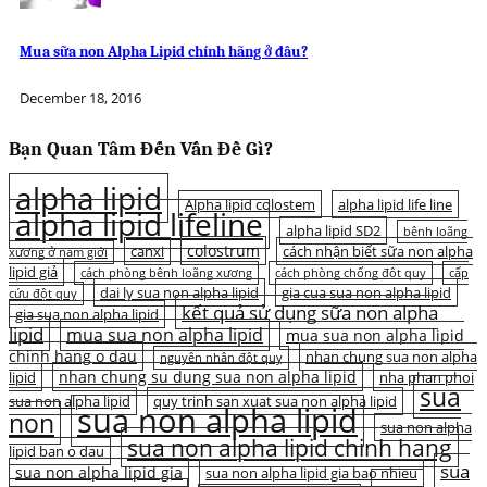
Mua sữa non Alpha Lipid chính hãng ở đâu?
December 18, 2016
Bạn Quan Tâm Đến Vấn Đề Gì?
alpha lipid
Alpha lipid colostem
alpha lipid life line
alpha lipid lifeline
alpha lipid SD2
bệnh loãng
colostrum
canxi
cách nhận biết sữa non alpha
xương ở nam giới
lipid giả
cách phòng bệnh loãng xương
cách phòng chống đột quỵ
cấp
dai ly sua non alpha lipid
gia cua sua non alpha lipid
cứu đột quỵ
kết quả sử dụng sữa non alpha
gia sua non alpha lipid
lipid
mua sua non alpha lipid
mua sua non alpha lipid
chinh hang o dau
nhan chung sua non alpha
nguyên nhân đột quỵ
nhan chung su dung sua non alpha lipid
lipid
nha phan phoi
sua
sua non alpha lipid
quy trinh san xuat sua non alpha lipid
sua non alpha lipid
non
sua non alpha
sua non alpha lipid chinh hang
lipid ban o dau
sua
sua non alpha lipid gia
sua non alpha lipid gia bao nhieu