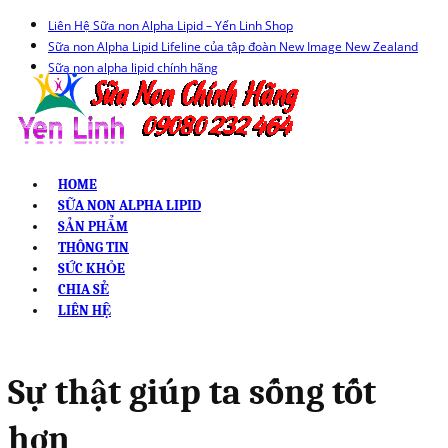
Liên Hệ Sữa non Alpha Lipid – Yến Linh Shop
Sữa non Alpha Lipid Lifeline của tập đoàn New Image New Zealand
Sữa non alpha lipid chính hãng
HOME
SỮA NON ALPHA LIPID
SẢN PHẨM
THÔNG TIN
SỨC KHỎE
CHIA SẺ
LIÊN HỆ
Sự thật giúp ta sống tốt
hơn