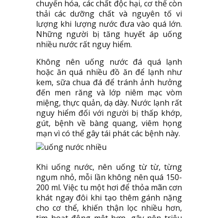
chuyển hóa, các chất độc hại, cơ thể còn
thải các dưỡng chất và nguyên tố vi
lượng khi lượng nước đưa vào quá lớn.
Những người bị tăng huyết áp uống
nhiều nước rất nguy hiểm.
Không nên uống nước đá quá lạnh
hoặc ăn quá nhiều đồ ăn để lạnh như
kem, sữa chua đá để tránh ảnh hưởng
đến men răng và lớp niêm mạc vòm
miệng, thực quản, dạ dày. Nước lạnh rất
nguy hiểm đối với người bị thấp khớp,
gút, bệnh về bàng quang, viêm họng
mạn vì có thể gây tái phát các bệnh này.
Khi uống nước, nên uống từ từ, từng
ngụm nhỏ, mỗi lần không nên quá 150-
200 ml. Việc tu một hơi để thỏa mãn cơn
khát ngay đôi khi tạo thêm gánh nặng
cho cơ thể, khiến thận lọc nhiều hơn,
tim hoạt động mệt hơn, gây nên triệu