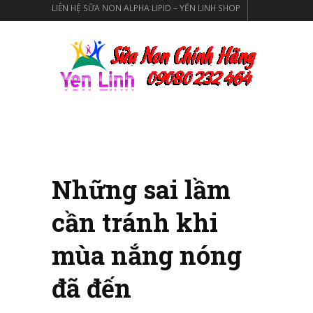
LIÊN HỆ SỮA NON ALPHA LIPID – YẾN LINH SHOP
SỮA NON ALPHA LIPID LIFELINE CỦA TẬP ĐOÀN
NEW IMAGE NEW ZEALAND
SỮA NON ALPHA LIPID CHÍNH HÃNG
Những sai lầm
cần tránh khi
mùa nắng nóng
đã đến