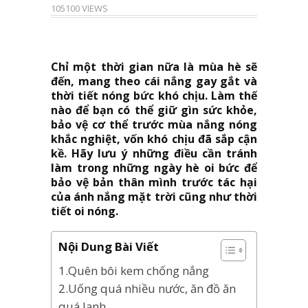
105100 VIEWS
Chỉ một thời gian nữa là mùa hè sẽ
đến, mang theo cái nắng gay gắt và
thời tiết nóng bức khó chịu. Làm thế
nào để bạn có thể giữ gìn sức khỏe,
bảo vệ cơ thể trước mùa nắng nóng
khắc nghiệt, vốn khó chịu đã sắp cận
kề. Hãy lưu ý những điều cần tránh
làm trong những ngày hè oi bức để
bảo vệ bản thân mình trước tác hại
của ánh nắng mặt trời cũng như thời
tiết oi nóng.
Nội Dung Bài Viết
1.Quên bôi kem chống nắng
2.Uống quá nhiều nước, ăn đồ ăn
quá lạnh