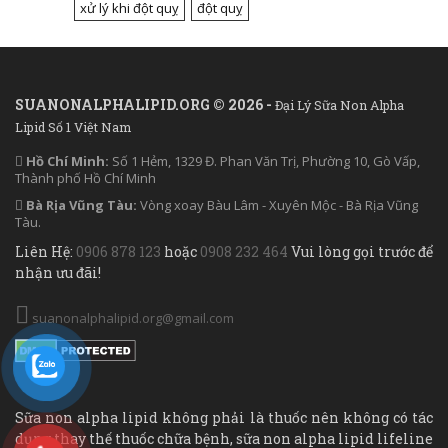
xử lý khi đột quỵ
đột quỵ
SUANONALPHALIPID.ORG © 2026 -
Đại Lý Sữa Non Alpha
Lipid Số 1 Việt Nam
Hồ Chí Minh:
Số 1 Hẻm, 1329 Đ. Phan Văn Trị, Phường 10, Gò Vấp,
Thành phố Hồ Chí Minh
Bà Rịa Vũng Tàu:
Vòng xoay Bàu Lâm - Xuyên Mộc - Bà Rịa Vũng
Tàu.
Liên Hệ:
0906 878 123
hoặc
0908 232 464
Vui lòng gọi trước để
nhận ưu đãi!
suanonalphalipid.org@gmail.com
Sữa non alpha lipid không phải là thuốc nên không có tác
dụng thay thế thuốc chữa bệnh, sữa non alpha lipid lifeline