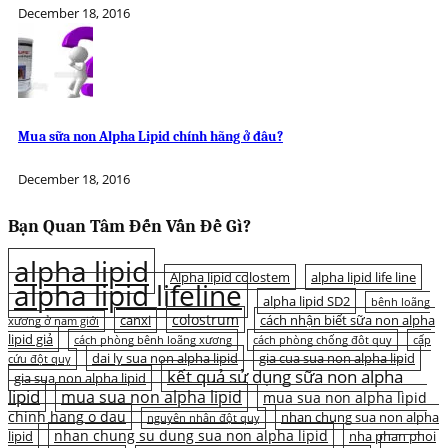
December 18, 2016
Mua sữa non Alpha Lipid chính hãng ở đâu?
December 18, 2016
Bạn Quan Tâm Đến Vấn Đề Gì?
alpha lipid
Alpha lipid colostem
alpha lipid life line
alpha lipid lifeline
alpha lipid SD2
bệnh loãng
colostrum
canxi
cách nhận biết sữa non alpha
xương ở nam giới
lipid giả
cách phòng bệnh loãng xương
cách phòng chống đột quỵ
cấp
dai ly sua non alpha lipid
gia cua sua non alpha lipid
cứu đột quỵ
kết quả sử dụng sữa non alpha
gia sua non alpha lipid
lipid
mua sua non alpha lipid
mua sua non alpha lipid
chinh hang o dau
nhan chung sua non alpha
nguyên nhân đột quỵ
nhan chung su dung sua non alpha lipid
lipid
nha phan phoi