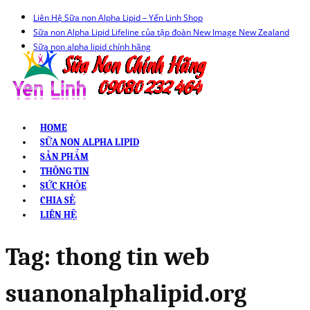
Liên Hệ Sữa non Alpha Lipid – Yến Linh Shop
Sữa non Alpha Lipid Lifeline của tập đoàn New Image New Zealand
Sữa non alpha lipid chính hãng
HOME
SỮA NON ALPHA LIPID
SẢN PHẨM
THÔNG TIN
SỨC KHỎE
CHIA SẺ
LIÊN HỆ
Tag:
thong tin web
suanonalphalipid.org