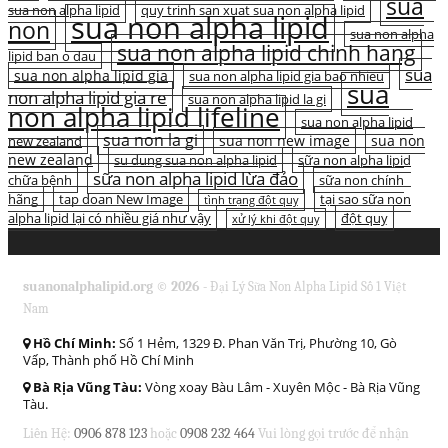
sua
sua non alpha lipid
quy trinh san xuat sua non alpha lipid
sua non alpha lipid
non
sua non alpha
sua non alpha lipid chinh hang
lipid ban o dau
sua
sua non alpha lipid gia
sua non alpha lipid gia bao nhieu
sua
non alpha lipid gia re
sua non alpha lipid la gi
non alpha lipid lifeline
sua non alpha lipid
sua non la gi
sua non new image
sua non
new zealand
new zealand
su dung sua non alpha lipid
sữa non alpha lipid
sữa non alpha lipid lừa đảo
chữa bệnh
sữa non chính
hãng
tap doan New Image
tại sao sữa non
tình trạng đột quỵ
alpha lipid lại có nhiều giá như vậy
đột quỵ
xử lý khi đột quỵ
suanonalphalipid.org © 2026 -
Đại Lý Sữa Non Alpha Lipid Số 1 Việt
Nam
Hồ Chí Minh:
Số 1 Hẻm, 1329 Đ. Phan Văn Trị, Phường 10, Gò
Vấp, Thành phố Hồ Chí Minh
Bà Rịa Vũng Tàu:
Vòng xoay Bàu Lâm - Xuyên Mộc - Bà Rịa Vũng
Tàu.
Liên Hệ:
0906 878 123
hoặc
0908 232 464
Vui lòng gọi trước để nhận