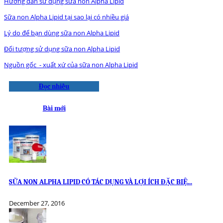
Hướng dẫn sử dụng sữa non Alpha Lipid
Sữa non Alpha Lipid tại sao lại có nhiều giá
Lý do để bạn dùng sữa non Alpha Lipid
Đối tượng sử dụng sữa non Alpha Lipid
Nguồn gốc - xuất xứ của sữa non Alpha Lipid
Đọc nhiều
Bài mới
SỮA NON ALPHA LIPID CÓ TÁC DỤNG VÀ LỢI ÍCH ĐẶC BIỆ...
December 27, 2016