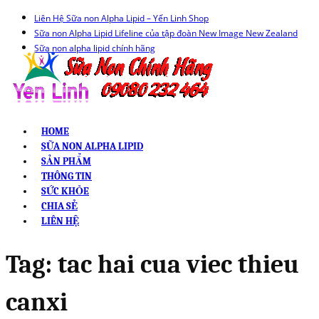
Liên Hệ Sữa non Alpha Lipid – Yến Linh Shop
Sữa non Alpha Lipid Lifeline của tập đoàn New Image New Zealand
Sữa non alpha lipid chính hãng
HOME
SỮA NON ALPHA LIPID
SẢN PHẨM
THÔNG TIN
SỨC KHỎE
CHIA SẺ
LIÊN HỆ
Tag:
tac hai cua viec thieu
canxi