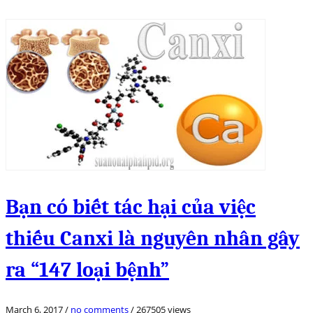
Bạn có biết tác hại của việc
thiếu Canxi là nguyên nhân gây
ra “147 loại bệnh”
March 6, 2017
/
no comments
/
267505 views