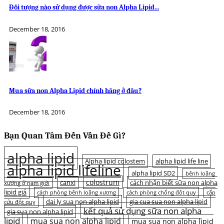
Đối tượng nào sử dụng được sữa non Alpha Lipid...
December 18, 2016
Mua sữa non Alpha Lipid chính hãng ở đâu?
December 18, 2016
Bạn Quan Tâm Đến Vấn Đề Gì?
alpha lipid
Alpha lipid colostem
alpha lipid life line
alpha lipid lifeline
alpha lipid SD2
bệnh loãng
colostrum
canxi
cách nhận biết sữa non alpha
xương ở nam giới
lipid giả
cách phòng bệnh loãng xương
cách phòng chống đột quỵ
cấp
dai ly sua non alpha lipid
gia cua sua non alpha lipid
cứu đột quỵ
kết quả sử dụng sữa non alpha
gia sua non alpha lipid
lipid
mua sua non alpha lipid
mua sua non alpha lipid