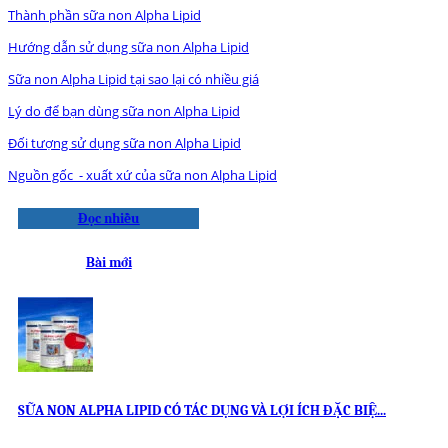
Thành phần sữa non Alpha Lipid
Hướng dẫn sử dụng sữa non Alpha Lipid
Sữa non Alpha Lipid tại sao lại có nhiều giá
Lý do để bạn dùng sữa non Alpha Lipid
Đối tượng sử dụng sữa non Alpha Lipid
Nguồn gốc - xuất xứ của sữa non Alpha Lipid
Đọc nhiều
Bài mới
SỮA NON ALPHA LIPID CÓ TÁC DỤNG VÀ LỢI ÍCH ĐẶC BIỆ...