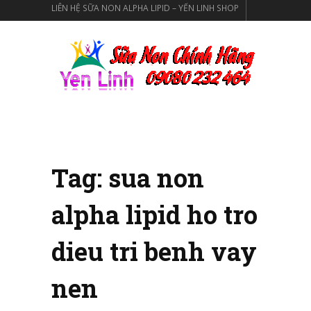
LIÊN HỆ SỮA NON ALPHA LIPID – YẾN LINH SHOP
SỮA NON ALPHA LIPID LIFELINE CỦA TẬP ĐOÀN
NEW IMAGE NEW ZEALAND
SỮA NON ALPHA LIPID CHÍNH HÃNG
Tag:
sua non
alpha lipid ho tro
dieu tri benh vay
nen