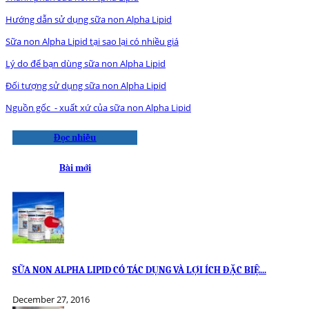
Hướng dẫn sử dụng sữa non Alpha Lipid
Sữa non Alpha Lipid tại sao lại có nhiều giá
Lý do để bạn dùng sữa non Alpha Lipid
Đối tượng sử dụng sữa non Alpha Lipid
Nguồn gốc - xuất xứ của sữa non Alpha Lipid
Đọc nhiều
Bài mới
SỮA NON ALPHA LIPID CÓ TÁC DỤNG VÀ LỢI ÍCH ĐẶC BIỆ...
December 27, 2016