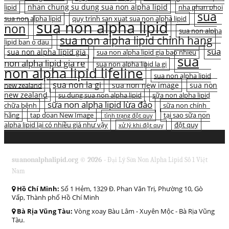
nhan chung su dung sua non alpha lipid
lipid
nha phan phoi
sua
sua non alpha lipid
quy trinh san xuat sua non alpha lipid
sua non alpha lipid
non
sua non alpha
sua non alpha lipid chinh hang
lipid ban o dau
sua
sua non alpha lipid gia
sua non alpha lipid gia bao nhieu
sua
non alpha lipid gia re
sua non alpha lipid la gi
non alpha lipid lifeline
sua non alpha lipid
sua non la gi
sua non new image
sua non
new zealand
new zealand
su dung sua non alpha lipid
sữa non alpha lipid
sữa non alpha lipid lừa đảo
chữa bệnh
sữa non chính
hãng
tap doan New Image
tại sao sữa non
tình trạng đột quỵ
alpha lipid lại có nhiều giá như vậy
đột quỵ
xử lý khi đột quỵ
suanonalphalipid.org © 2026 -
Đại Lý Sữa Non Alpha Lipid Số 1 Việt
Nam
Hồ Chí Minh:
Số 1 Hẻm, 1329 Đ. Phan Văn Trị, Phường 10, Gò
Vấp, Thành phố Hồ Chí Minh
Bà Rịa Vũng Tàu:
Vòng xoay Bàu Lâm - Xuyên Mộc - Bà Rịa Vũng
Tàu.