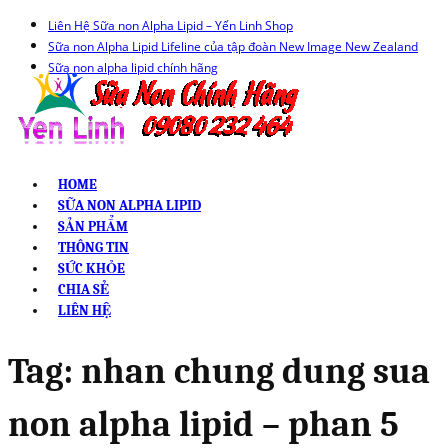
Liên Hệ Sữa non Alpha Lipid – Yến Linh Shop
Sữa non Alpha Lipid Lifeline của tập đoàn New Image New Zealand
Sữa non alpha lipid chính hãng
HOME
SỮA NON ALPHA LIPID
SẢN PHẨM
THÔNG TIN
SỨC KHỎE
CHIA SẺ
LIÊN HỆ
Tag:
nhan chung dung sua
non alpha lipid – phan 5