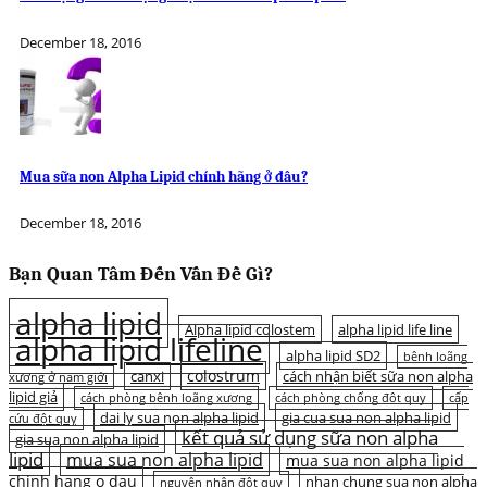
December 18, 2016
Mua sữa non Alpha Lipid chính hãng ở đâu?
December 18, 2016
Bạn Quan Tâm Đến Vấn Đề Gì?
alpha lipid
Alpha lipid colostem
alpha lipid life line
alpha lipid lifeline
alpha lipid SD2
bệnh loãng
colostrum
canxi
cách nhận biết sữa non alpha
xương ở nam giới
lipid giả
cách phòng bệnh loãng xương
cách phòng chống đột quỵ
cấp
dai ly sua non alpha lipid
gia cua sua non alpha lipid
cứu đột quỵ
kết quả sử dụng sữa non alpha
gia sua non alpha lipid
lipid
mua sua non alpha lipid
mua sua non alpha lipid
chinh hang o dau
nhan chung sua non alpha
nguyên nhân đột quỵ