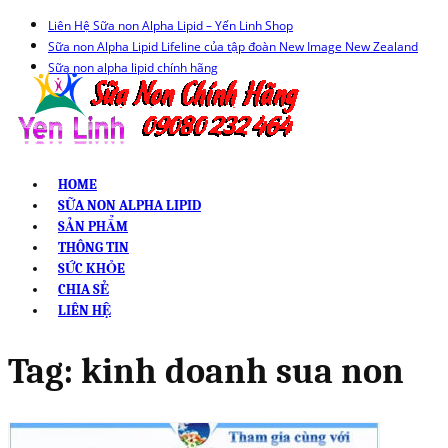
Liên Hệ Sữa non Alpha Lipid – Yến Linh Shop
Sữa non Alpha Lipid Lifeline của tập đoàn New Image New Zealand
Sữa non alpha lipid chính hãng
HOME
SỮA NON ALPHA LIPID
SẢN PHẨM
THÔNG TIN
SỨC KHỎE
CHIA SẺ
LIÊN HỆ
Tag:
kinh doanh sua non