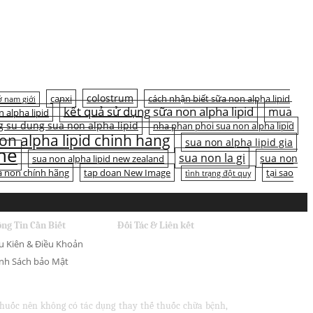
colostrum
canxi
cách nhận biết sữa non alpha lipid
 nam giới
kết quả sử dụng sữa non alpha lipid
mua
n alpha lipid
 su dung sua non alpha lipid
nha phan phoi sua non alpha lipid
on alpha lipid chinh hang
sua non alpha lipid gia
ine
sua non la gi
sua non
sua non alpha lipid new zealand
a non chính hãng
tap doan New Image
tại sao
tình trạng đột quỵ
ng Tin Cần Biết
Đối Tác & Liên kết
u Kiên & Điều Khoản
nh Sách bảo Mật
 thuốc nên không có tác dụng thay thế thuốc chữa bệnh,