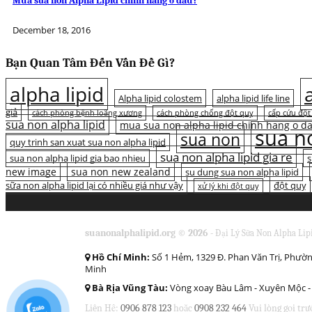
Mua sữa non Alpha Lipid chính hãng ở đâu?
December 18, 2016
Bạn Quan Tâm Đến Vấn Đề Gì?
alpha lipid
Alpha lipid colostem
alpha lipid life line
giả
cách phòng bệnh loãng xương
cách phòng chống đột quỵ
cấp cứu đột
sua non alpha lipid
mua sua non alpha lipid chinh hang o d
sua no
sua non
quy trinh san xuat sua non alpha lipid
sua non alpha lipid gia re
sua non alpha lipid gia bao nhieu
s
new image
sua non new zealand
su dung sua non alpha lipid
sữa non alpha lipid lại có nhiều giá như vậy
đột quỵ
xử lý khi đột quỵ
suanonalphalipid.org © 2026 -
Đại Lý Sữa Non Alpha Lip
Hồ Chí Minh:
Số 1 Hẻm, 1329 Đ. Phan Văn Trị, Phườn
Minh
Bà Rịa Vũng Tàu:
Vòng xoay Bàu Lâm - Xuyên Mộc - 
Liên Hệ:
0906 878 123
hoặc
0908 232 464
Vui lòng gọi trư