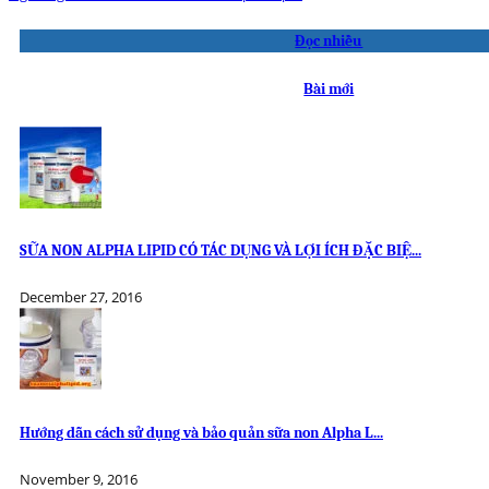
Đọc nhiều
Bài mới
SỮA NON ALPHA LIPID CÓ TÁC DỤNG VÀ LỢI ÍCH ĐẶC BIỆ...
December 27, 2016
Hướng dẫn cách sử dụng và bảo quản sữa non Alpha L...
November 9, 2016