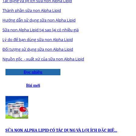
Tác dụng và lợi ích sữa non Alpha Lipid
Thành phần sữa non Alpha Lipid
Hướng dẫn sử dụng sữa non Alpha Lipid
Sữa non Alpha Lipid tại sao lại có nhiều giá
Lý do để bạn dùng sữa non Alpha Lipid
Đối tượng sử dụng sữa non Alpha Lipid
Nguồn gốc - xuất xứ của sữa non Alpha Lipid
Đọc nhiều
Bài mới
SỮA NON ALPHA LIPID CÓ TÁC DỤNG VÀ LỢI ÍCH ĐẶC BIỆ...