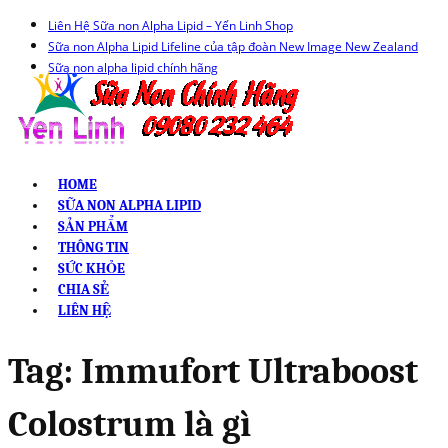
Liên Hệ Sữa non Alpha Lipid – Yến Linh Shop
Sữa non Alpha Lipid Lifeline của tập đoàn New Image New Zealand
Sữa non alpha lipid chính hãng
HOME
SỮA NON ALPHA LIPID
SẢN PHẨM
THÔNG TIN
SỨC KHỎE
CHIA SẺ
LIÊN HỆ
Tag:
Immufort Ultraboost
Colostrum là gì