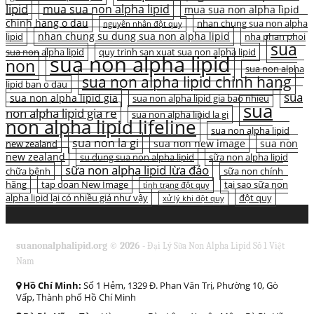
lipid
mua sua non alpha lipid
mua sua non alpha lipid
chinh hang o dau
nhan chung sua non alpha
nguyên nhân đột quỵ
nhan chung su dung sua non alpha lipid
lipid
nha phan phoi
sua
sua non alpha lipid
quy trinh san xuat sua non alpha lipid
sua non alpha lipid
non
sua non alpha
sua non alpha lipid chinh hang
lipid ban o dau
sua
sua non alpha lipid gia
sua non alpha lipid gia bao nhieu
sua
non alpha lipid gia re
sua non alpha lipid la gi
non alpha lipid lifeline
sua non alpha lipid
sua non la gi
sua non new image
sua non
new zealand
new zealand
su dung sua non alpha lipid
sữa non alpha lipid
sữa non alpha lipid lừa đảo
chữa bệnh
sữa non chính
hãng
tap doan New Image
tại sao sữa non
tình trạng đột quỵ
alpha lipid lại có nhiều giá như vậy
đột quỵ
xử lý khi đột quỵ
suanonalphalipid.org © 2026 -
Đại Lý Sữa Non Alpha Lipid Số 1 Việt
Nam
Hồ Chí Minh:
Số 1 Hẻm, 1329 Đ. Phan Văn Trị, Phường 10, Gò
Vấp, Thành phố Hồ Chí Minh