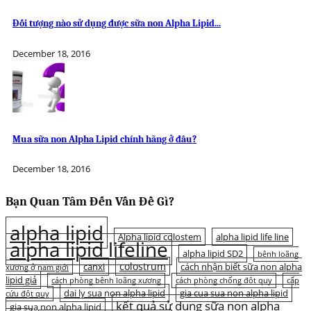
Đối tượng nào sử dụng được sữa non Alpha Lipid...
December 18, 2016
Mua sữa non Alpha Lipid chính hãng ở đâu?
December 18, 2016
Bạn Quan Tâm Đến Vấn Đề Gì?
alpha lipid
Alpha lipid colostem
alpha lipid life line
alpha lipid lifeline
alpha lipid SD2
bệnh loãng
colostrum
canxi
cách nhận biết sữa non alpha
xương ở nam giới
lipid giả
cách phòng bệnh loãng xương
cách phòng chống đột quỵ
cấp
dai ly sua non alpha lipid
gia cua sua non alpha lipid
cứu đột quỵ
kết quả sử dụng sữa non alpha
gia sua non alpha lipid