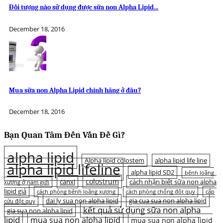
Đối tượng nào sử dụng được sữa non Alpha Lipid...
December 18, 2016
Mua sữa non Alpha Lipid chính hãng ở đâu?
December 18, 2016
Bạn Quan Tâm Đến Vấn Đề Gì?
alpha lipid
Alpha lipid colostem
alpha lipid life line
alpha lipid lifeline
alpha lipid SD2
bệnh loãng
colostrum
canxi
cách nhận biết sữa non alpha
xương ở nam giới
lipid giả
cách phòng bệnh loãng xương
cách phòng chống đột quỵ
cấp
dai ly sua non alpha lipid
gia cua sua non alpha lipid
cứu đột quỵ
kết quả sử dụng sữa non alpha
gia sua non alpha lipid
lipid
mua sua non alpha lipid
mua sua non alpha lipid