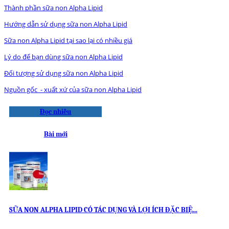
Thành phần sữa non Alpha Lipid
Hướng dẫn sử dụng sữa non Alpha Lipid
Sữa non Alpha Lipid tại sao lại có nhiều giá
Lý do để bạn dùng sữa non Alpha Lipid
Đối tượng sử dụng sữa non Alpha Lipid
Nguồn gốc - xuất xứ của sữa non Alpha Lipid
Đọc nhiều
Bài mới
SỮA NON ALPHA LIPID CÓ TÁC DỤNG VÀ LỢI ÍCH ĐẶC BIỆ...