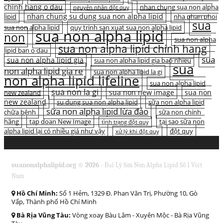
chinh hang o dau
nhan chung sua non alpha
nguyên nhân đột quỵ
nhan chung su dung sua non alpha lipid
lipid
nha phan phoi
sua
sua non alpha lipid
quy trinh san xuat sua non alpha lipid
sua non alpha lipid
non
sua non alpha
sua non alpha lipid chinh hang
lipid ban o dau
sua
sua non alpha lipid gia
sua non alpha lipid gia bao nhieu
sua
non alpha lipid gia re
sua non alpha lipid la gi
non alpha lipid lifeline
sua non alpha lipid
sua non la gi
sua non new image
sua non
new zealand
new zealand
su dung sua non alpha lipid
sữa non alpha lipid
sữa non alpha lipid lừa đảo
chữa bệnh
sữa non chính
hãng
tap doan New Image
tại sao sữa non
tình trạng đột quỵ
alpha lipid lại có nhiều giá như vậy
đột quỵ
xử lý khi đột quỵ
suanonalphalipid.org © 2026 -
Đại Lý Sữa Non Alpha Lipid Số 1 Việt
Nam
Hồ Chí Minh:
Số 1 Hẻm, 1329 Đ. Phan Văn Trị, Phường 10, Gò
Vấp, Thành phố Hồ Chí Minh
Bà Rịa Vũng Tàu:
Vòng xoay Bàu Lâm - Xuyên Mộc - Bà Rịa Vũng