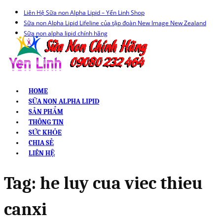
Liên Hệ Sữa non Alpha Lipid – Yến Linh Shop
Sữa non Alpha Lipid Lifeline của tập đoàn New Image New Zealand
Sữa non alpha lipid chính hãng
HOME
SỮA NON ALPHA LIPID
SẢN PHẨM
THÔNG TIN
SỨC KHỎE
CHIA SẺ
LIÊN HỆ
Tag:
he luy cua viec thieu
canxi