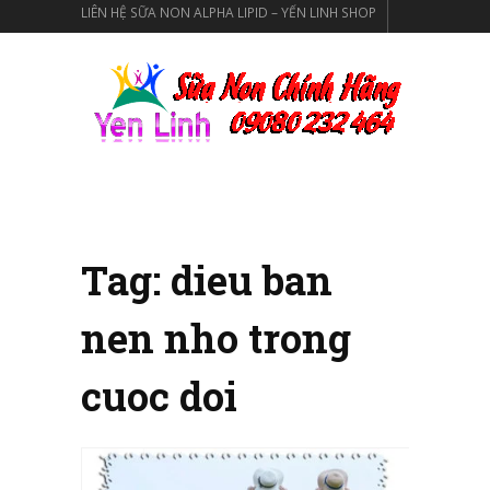
LIÊN HỆ SỮA NON ALPHA LIPID – YẾN LINH SHOP
SỮA NON ALPHA LIPID LIFELINE CỦA TẬP ĐOÀN
NEW IMAGE NEW ZEALAND
SỮA NON ALPHA LIPID CHÍNH HÃNG
Tag:
dieu ban
nen nho trong
cuoc doi