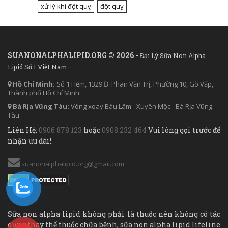
xử lý khi đột quỵ
đột quỵ
SUANONALPHALIPID.ORG © 2026 -
Đại Lý Sữa Non Alpha
Lipid Số 1 Việt Nam
Hồ Chí Minh:
Số 1 Hẻm, 1329 Đ. Phan Văn Trị, Phường 10, Gò Vấp,
Thành phố Hồ Chí Minh
Bà Rịa Vũng Tàu:
Vòng xoay Bàu Lâm - Xuyên Mộc - Bà Rịa Vũng
Tàu.
Liên Hệ:
0906 878 123
hoặc
0908 232 464
Vui lòng gọi trước để
nhận ưu đãi!
suanonalphalipid.org@gmail.com
Sữa non alpha lipid không phải là thuốc nên không có tác
dụng thay thế thuốc chữa bệnh, sữa non alpha lipid lifeline