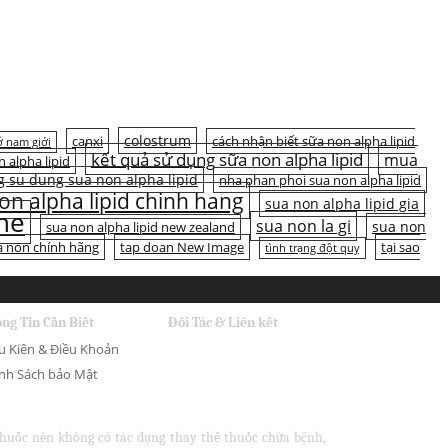
colostrum
canxi
cách nhận biết sữa non alpha lipid
 nam giới
kết quả sử dụng sữa non alpha lipid
mua
n alpha lipid
 su dung sua non alpha lipid
nha phan phoi sua non alpha lipid
on alpha lipid chinh hang
sua non alpha lipid gia
ine
sua non la gi
sua non
sua non alpha lipid new zealand
a non chính hãng
tap doan New Image
tại sao
tình trạng đột quỵ
ng Tin Cần Biết
Đối Tác & Liên kết
u Kiên & Điều Khoản
nh Sách bảo Mật
 thuốc nên không có tác dụng thay thế thuốc chữa bệnh,