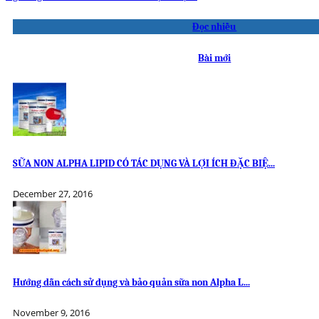
Đọc nhiều
Bài mới
SỮA NON ALPHA LIPID CÓ TÁC DỤNG VÀ LỢI ÍCH ĐẶC BIỆ...
December 27, 2016
Hướng dẫn cách sử dụng và bảo quản sữa non Alpha L...
November 9, 2016