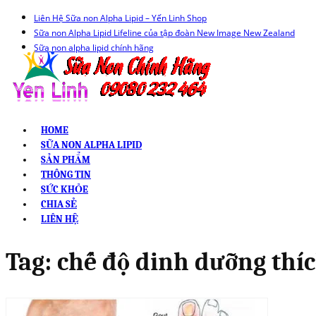
Liên Hệ Sữa non Alpha Lipid – Yến Linh Shop
Sữa non Alpha Lipid Lifeline của tập đoàn New Image New Zealand
Sữa non alpha lipid chính hãng
HOME
SỮA NON ALPHA LIPID
SẢN PHẨM
THÔNG TIN
SỨC KHỎE
CHIA SẺ
LIÊN HỆ
Tag:
chế độ dinh dưỡng thí