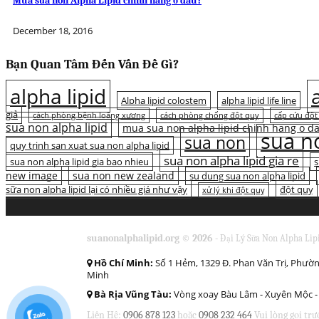
Mua sữa non Alpha Lipid chính hãng ở đâu?
December 18, 2016
Bạn Quan Tâm Đến Vấn Đề Gì?
alpha lipid
Alpha lipid colostem
alpha lipid life line
giả
cách phòng bệnh loãng xương
cách phòng chống đột quỵ
cấp cứu đột
sua non alpha lipid
mua sua non alpha lipid chinh hang o d
sua no
sua non
quy trinh san xuat sua non alpha lipid
sua non alpha lipid gia re
sua non alpha lipid gia bao nhieu
s
new image
sua non new zealand
su dung sua non alpha lipid
sữa non alpha lipid lại có nhiều giá như vậy
đột quỵ
xử lý khi đột quỵ
suanonalphalipid.org © 2026 -
Đại Lý Sữa Non Alpha Lip
Hồ Chí Minh:
Số 1 Hẻm, 1329 Đ. Phan Văn Trị, Phườn
Minh
Bà Rịa Vũng Tàu:
Vòng xoay Bàu Lâm - Xuyên Mộc - 
Liên Hệ:
0906 878 123
hoặc
0908 232 464
Vui lòng gọi trư