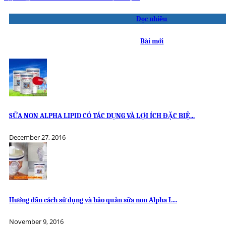
Đọc nhiều
Bài mới
SỮA NON ALPHA LIPID CÓ TÁC DỤNG VÀ LỢI ÍCH ĐẶC BIỆ...
December 27, 2016
Hướng dẫn cách sử dụng và bảo quản sữa non Alpha L...
November 9, 2016