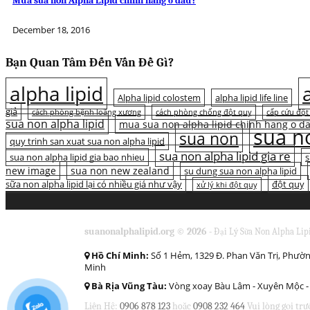
Mua sữa non Alpha Lipid chính hãng ở đâu?
December 18, 2016
Bạn Quan Tâm Đến Vấn Đề Gì?
alpha lipid
Alpha lipid colostem
alpha lipid life line
giả
cách phòng bệnh loãng xương
cách phòng chống đột quỵ
cấp cứu đột
sua non alpha lipid
mua sua non alpha lipid chinh hang o d
sua no
sua non
quy trinh san xuat sua non alpha lipid
sua non alpha lipid gia re
sua non alpha lipid gia bao nhieu
s
new image
sua non new zealand
su dung sua non alpha lipid
sữa non alpha lipid lại có nhiều giá như vậy
đột quỵ
xử lý khi đột quỵ
suanonalphalipid.org © 2026 -
Đại Lý Sữa Non Alpha Lip
Hồ Chí Minh:
Số 1 Hẻm, 1329 Đ. Phan Văn Trị, Phườn
Minh
Bà Rịa Vũng Tàu:
Vòng xoay Bàu Lâm - Xuyên Mộc - 
Liên Hệ:
0906 878 123
hoặc
0908 232 464
Vui lòng gọi trư