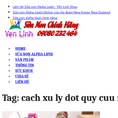
Liên Hệ Sữa non Alpha Lipid – Yến Linh Shop
Sữa non Alpha Lipid Lifeline của tập đoàn New Image New Zealand
Sữa non alpha lipid chính hãng
HOME
SỮA NON ALPHA LIPID
SẢN PHẨM
THÔNG TIN
SỨC KHỎE
CHIA SẺ
LIÊN HỆ
Tag:
cach xu ly dot quy cuu