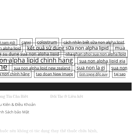
colostrum
canxi
cách nhận biết sữa non alpha lipid
 nam giới
kết quả sử dụng sữa non alpha lipid
mua
n alpha lipid
 su dung sua non alpha lipid
nha phan phoi sua non alpha lipid
on alpha lipid chinh hang
sua non alpha lipid gia
ine
sua non la gi
sua non
sua non alpha lipid new zealand
a non chính hãng
tap doan New Image
tại sao
tình trạng đột quỵ
ng Tin Cần Biết
Đối Tác & Liên kết
u Kiên & Điều Khoản
nh Sách bảo Mật
 thuốc nên không có tác dụng thay thế thuốc chữa bệnh,