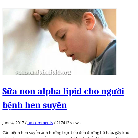
Sữa non alpha lipid cho người
bệnh hen suyễn
June 4, 2017
/
no comments
/
217413 views
Căn bệnh hen suyễn ảnh hưởng trực tiếp đến đường hô hấp, gây khó