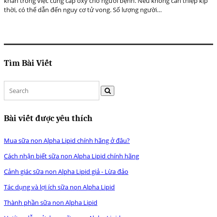
khăn trong việc cung cấp oxy cho người bệnh. Nếu không can thiệp kịp
thời, có thể dẫn đến nguy cơ tử vong. Số lượng người…
Tìm Bài Viết
Bài viết được yêu thích
Mua sữa non Alpha Lipid chính hãng ở đâu?
Cách nhận biết sữa non Alpha Lipid chính hãng
Cảnh giác sữa non Alpha Lipid giả - Lừa đảo
Tác dụng và lợi ích sữa non Alpha Lipid
Thành phần sữa non Alpha Lipid