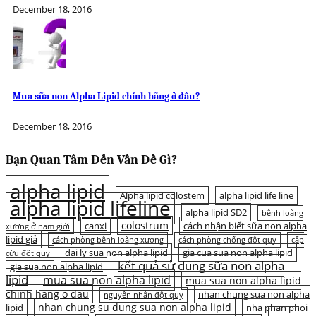
December 18, 2016
Mua sữa non Alpha Lipid chính hãng ở đâu?
December 18, 2016
Bạn Quan Tâm Đến Vấn Đề Gì?
alpha lipid
Alpha lipid colostem
alpha lipid life line
alpha lipid lifeline
alpha lipid SD2
bệnh loãng
colostrum
canxi
cách nhận biết sữa non alpha
xương ở nam giới
lipid giả
cách phòng bệnh loãng xương
cách phòng chống đột quỵ
cấp
dai ly sua non alpha lipid
gia cua sua non alpha lipid
cứu đột quỵ
kết quả sử dụng sữa non alpha
gia sua non alpha lipid
lipid
mua sua non alpha lipid
mua sua non alpha lipid
chinh hang o dau
nhan chung sua non alpha
nguyên nhân đột quỵ
nhan chung su dung sua non alpha lipid
lipid
nha phan phoi