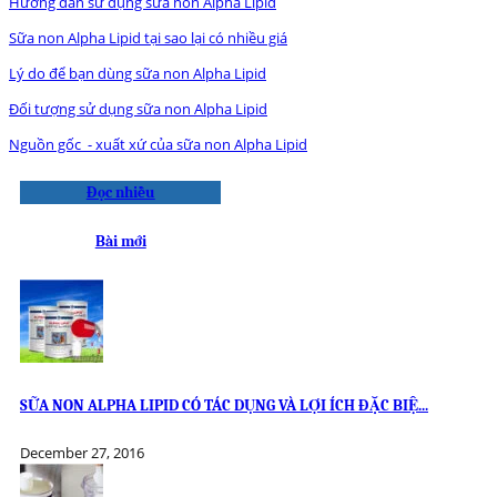
Hướng dẫn sử dụng sữa non Alpha Lipid
Sữa non Alpha Lipid tại sao lại có nhiều giá
Lý do để bạn dùng sữa non Alpha Lipid
Đối tượng sử dụng sữa non Alpha Lipid
Nguồn gốc - xuất xứ của sữa non Alpha Lipid
Đọc nhiều
Bài mới
SỮA NON ALPHA LIPID CÓ TÁC DỤNG VÀ LỢI ÍCH ĐẶC BIỆ...
December 27, 2016