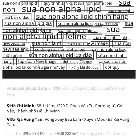
sua
sua non alpha lipid
quy trinh san xuat sua non alpha lipid
sua non alpha lipid
non
sua non alpha
sua non alpha lipid chinh hang
lipid ban o dau
sua
sua non alpha lipid gia
sua non alpha lipid gia bao nhieu
sua
non alpha lipid gia re
sua non alpha lipid la gi
non alpha lipid lifeline
sua non alpha lipid
sua non la gi
sua non new image
sua non
new zealand
new zealand
su dung sua non alpha lipid
sữa non alpha lipid
sữa non alpha lipid lừa đảo
chữa bệnh
sữa non chính
hãng
tap doan New Image
tại sao sữa non
tình trạng đột quỵ
alpha lipid lại có nhiều giá như vậy
đột quỵ
xử lý khi đột quỵ
suanonalphalipid.org © 2026 -
Đại Lý Sữa Non Alpha Lipid Số 1 Việt
Nam
Hồ Chí Minh:
Số 1 Hẻm, 1329 Đ. Phan Văn Trị, Phường 10, Gò
Vấp, Thành phố Hồ Chí Minh
Bà Rịa Vũng Tàu:
Vòng xoay Bàu Lâm - Xuyên Mộc - Bà Rịa Vũng
Tàu.
Liên Hệ:
0906 878 123
hoặc
0908 232 464
Vui lòng gọi trước để nhận