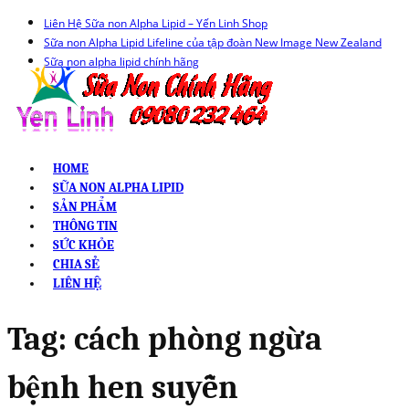
Liên Hệ Sữa non Alpha Lipid – Yến Linh Shop
Sữa non Alpha Lipid Lifeline của tập đoàn New Image New Zealand
Sữa non alpha lipid chính hãng
HOME
SỮA NON ALPHA LIPID
SẢN PHẨM
THÔNG TIN
SỨC KHỎE
CHIA SẺ
LIÊN HỆ
Tag:
cách phòng ngừa
bệnh hen suyễn