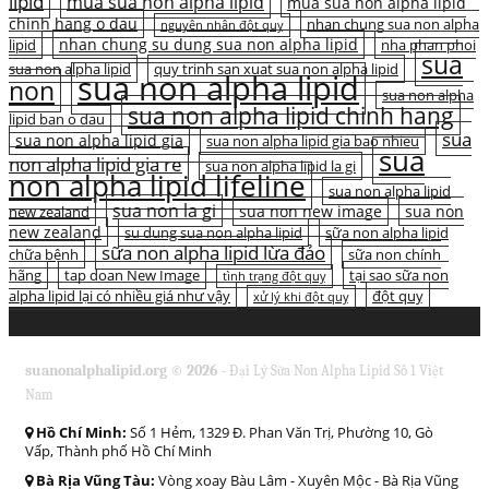
lipid
mua sua non alpha lipid
mua sua non alpha lipid
chinh hang o dau
nhan chung sua non alpha
nguyên nhân đột quỵ
nhan chung su dung sua non alpha lipid
lipid
nha phan phoi
sua
sua non alpha lipid
quy trinh san xuat sua non alpha lipid
sua non alpha lipid
non
sua non alpha
sua non alpha lipid chinh hang
lipid ban o dau
sua
sua non alpha lipid gia
sua non alpha lipid gia bao nhieu
sua
non alpha lipid gia re
sua non alpha lipid la gi
non alpha lipid lifeline
sua non alpha lipid
sua non la gi
sua non new image
sua non
new zealand
new zealand
su dung sua non alpha lipid
sữa non alpha lipid
sữa non alpha lipid lừa đảo
chữa bệnh
sữa non chính
hãng
tap doan New Image
tại sao sữa non
tình trạng đột quỵ
alpha lipid lại có nhiều giá như vậy
đột quỵ
xử lý khi đột quỵ
suanonalphalipid.org © 2026 -
Đại Lý Sữa Non Alpha Lipid Số 1 Việt
Nam
Hồ Chí Minh:
Số 1 Hẻm, 1329 Đ. Phan Văn Trị, Phường 10, Gò
Vấp, Thành phố Hồ Chí Minh
Bà Rịa Vũng Tàu:
Vòng xoay Bàu Lâm - Xuyên Mộc - Bà Rịa Vũng