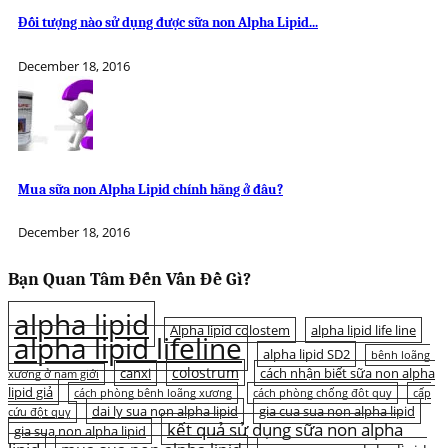
Đối tượng nào sử dụng được sữa non Alpha Lipid...
December 18, 2016
Mua sữa non Alpha Lipid chính hãng ở đâu?
December 18, 2016
Bạn Quan Tâm Đến Vấn Đề Gì?
alpha lipid
Alpha lipid colostem
alpha lipid life line
alpha lipid lifeline
alpha lipid SD2
bệnh loãng
colostrum
canxi
cách nhận biết sữa non alpha
xương ở nam giới
lipid giả
cách phòng bệnh loãng xương
cách phòng chống đột quỵ
cấp
dai ly sua non alpha lipid
gia cua sua non alpha lipid
cứu đột quỵ
kết quả sử dụng sữa non alpha
gia sua non alpha lipid