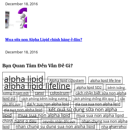
December 18, 2016
Mua sữa non Alpha Lipid chính hãng ở đâu?
December 18, 2016
Bạn Quan Tâm Đến Vấn Đề Gì?
alpha lipid
Alpha lipid colostem
alpha lipid life line
alpha lipid lifeline
alpha lipid SD2
bệnh loãng
colostrum
canxi
cách nhận biết sữa non alpha
xương ở nam giới
lipid giả
cách phòng bệnh loãng xương
cách phòng chống đột quỵ
cấp
dai ly sua non alpha lipid
gia cua sua non alpha lipid
cứu đột quỵ
kết quả sử dụng sữa non alpha
gia sua non alpha lipid
lipid
mua sua non alpha lipid
mua sua non alpha lipid
chinh hang o dau
nhan chung sua non alpha
nguyên nhân đột quỵ
nhan chung su dung sua non alpha lipid
lipid
nha phan phoi