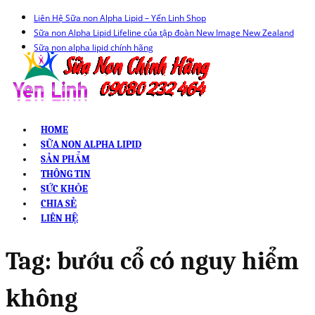
Liên Hệ Sữa non Alpha Lipid – Yến Linh Shop
Sữa non Alpha Lipid Lifeline của tập đoàn New Image New Zealand
Sữa non alpha lipid chính hãng
HOME
SỮA NON ALPHA LIPID
SẢN PHẨM
THÔNG TIN
SỨC KHỎE
CHIA SẺ
LIÊN HỆ
Tag:
bướu cổ có nguy hiểm
không