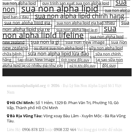
sua
sua non alpha lipid
quy trinh san xuat sua non alpha lipid
sua non alpha lipid
non
sua non alpha
sua non alpha lipid chinh hang
lipid ban o dau
sua
sua non alpha lipid gia
sua non alpha lipid gia bao nhieu
sua
non alpha lipid gia re
sua non alpha lipid la gi
non alpha lipid lifeline
sua non alpha lipid
sua non la gi
sua non new image
sua non
new zealand
new zealand
su dung sua non alpha lipid
sữa non alpha lipid
sữa non alpha lipid lừa đảo
chữa bệnh
sữa non chính
hãng
tap doan New Image
tại sao sữa non
tình trạng đột quỵ
alpha lipid lại có nhiều giá như vậy
đột quỵ
xử lý khi đột quỵ
suanonalphalipid.org © 2026 -
Đại Lý Sữa Non Alpha Lipid Số 1 Việt
Nam
Hồ Chí Minh:
Số 1 Hẻm, 1329 Đ. Phan Văn Trị, Phường 10, Gò
Vấp, Thành phố Hồ Chí Minh
Bà Rịa Vũng Tàu:
Vòng xoay Bàu Lâm - Xuyên Mộc - Bà Rịa Vũng
Tàu.
Liên Hệ:
0906 878 123
hoặc
0908 232 464
Vui lòng gọi trước để nhận