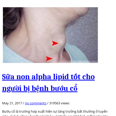
Sữa non alpha lipid tốt cho
người bị bệnh bướu cổ
May 21, 2017
/
no comments
/
319563 views
Bướu cổ là trường hợp xuất hiện sự tăng trưởng bất thường ở tuyến