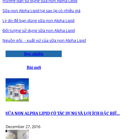
Hướng dẫn sử dụng sữa non Alpha Lipid
Sữa non Alpha Lipid tại sao lại có nhiều giá
Lý do để bạn dùng sữa non Alpha Lipid
Đối tượng sử dụng sữa non Alpha Lipid
Nguồn gốc - xuất xứ của sữa non Alpha Lipid
Đọc nhiều
Bài mới
SỮA NON ALPHA LIPID CÓ TÁC DỤNG VÀ LỢI ÍCH ĐẶC BIỆ...
December 27, 2016