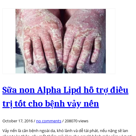
Sữa non Alpha Lipd hỗ trợ điều
trị tốt cho bệnh vảy nến
October 17, 2016
/
no comments
/
208070 views
Vảy nến là căn bệnh ngoài da, khó lành và dễ tái phát, nếu nặng sẽ lan