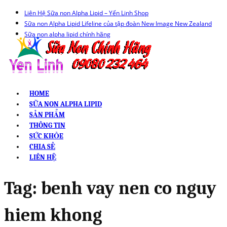
Liên Hệ Sữa non Alpha Lipid – Yến Linh Shop
Sữa non Alpha Lipid Lifeline của tập đoàn New Image New Zealand
Sữa non alpha lipid chính hãng
HOME
SỮA NON ALPHA LIPID
SẢN PHẨM
THÔNG TIN
SỨC KHỎE
CHIA SẺ
LIÊN HỆ
Tag:
benh vay nen co nguy
hiem khong