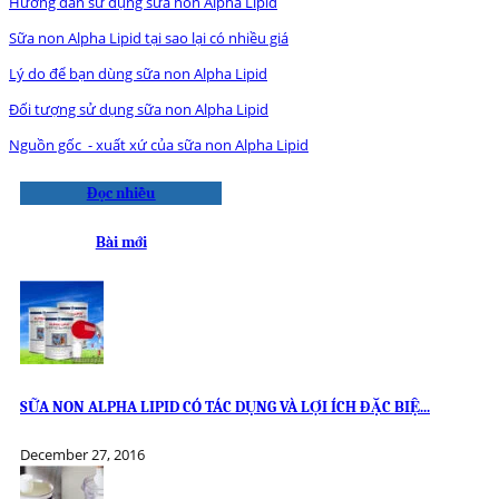
Hướng dẫn sử dụng sữa non Alpha Lipid
Sữa non Alpha Lipid tại sao lại có nhiều giá
Lý do để bạn dùng sữa non Alpha Lipid
Đối tượng sử dụng sữa non Alpha Lipid
Nguồn gốc - xuất xứ của sữa non Alpha Lipid
Đọc nhiều
Bài mới
SỮA NON ALPHA LIPID CÓ TÁC DỤNG VÀ LỢI ÍCH ĐẶC BIỆ...
December 27, 2016