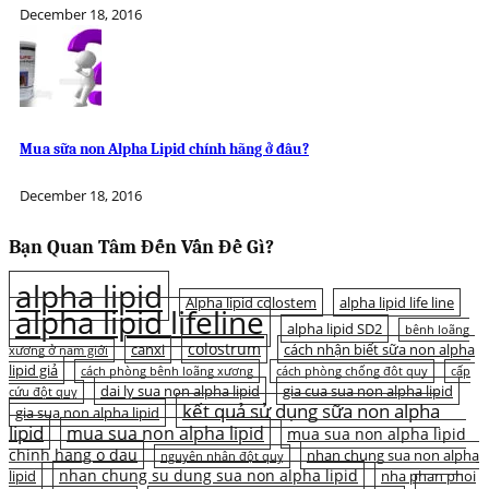
December 18, 2016
Mua sữa non Alpha Lipid chính hãng ở đâu?
December 18, 2016
Bạn Quan Tâm Đến Vấn Đề Gì?
alpha lipid
Alpha lipid colostem
alpha lipid life line
alpha lipid lifeline
alpha lipid SD2
bệnh loãng
colostrum
canxi
cách nhận biết sữa non alpha
xương ở nam giới
lipid giả
cách phòng bệnh loãng xương
cách phòng chống đột quỵ
cấp
dai ly sua non alpha lipid
gia cua sua non alpha lipid
cứu đột quỵ
kết quả sử dụng sữa non alpha
gia sua non alpha lipid
lipid
mua sua non alpha lipid
mua sua non alpha lipid
chinh hang o dau
nhan chung sua non alpha
nguyên nhân đột quỵ
nhan chung su dung sua non alpha lipid
lipid
nha phan phoi