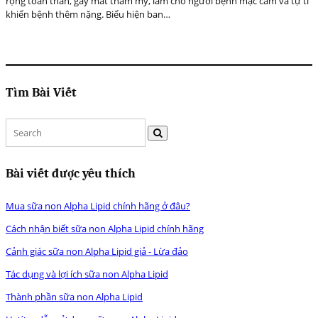
rộng toàn thân, gây mất thẩm mỹ, làm cho người bệnh mặc cảm và tự ti
khiến bệnh thêm nặng. Biểu hiện ban…
Tìm Bài Viết
Bài viết được yêu thích
Mua sữa non Alpha Lipid chính hãng ở đâu?
Cách nhận biết sữa non Alpha Lipid chính hãng
Cảnh giác sữa non Alpha Lipid giả - Lừa đảo
Tác dụng và lợi ích sữa non Alpha Lipid
Thành phần sữa non Alpha Lipid