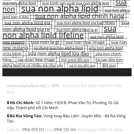
sua
sua non alpha lipid
quy trinh san xuat sua non alpha lipid
sua non alpha lipid
non
sua non alpha
sua non alpha lipid chinh hang
lipid ban o dau
sua
sua non alpha lipid gia
sua non alpha lipid gia bao nhieu
sua
non alpha lipid gia re
sua non alpha lipid la gi
non alpha lipid lifeline
sua non alpha lipid
sua non la gi
sua non new image
sua non
new zealand
new zealand
su dung sua non alpha lipid
sữa non alpha lipid
sữa non alpha lipid lừa đảo
chữa bệnh
sữa non chính
hãng
tap doan New Image
tại sao sữa non
tình trạng đột quỵ
alpha lipid lại có nhiều giá như vậy
đột quỵ
xử lý khi đột quỵ
suanonalphalipid.org © 2026 -
Đại Lý Sữa Non Alpha Lipid Số 1 Việt
Nam
Hồ Chí Minh:
Số 1 Hẻm, 1329 Đ. Phan Văn Trị, Phường 10, Gò
Vấp, Thành phố Hồ Chí Minh
Bà Rịa Vũng Tàu:
Vòng xoay Bàu Lâm - Xuyên Mộc - Bà Rịa Vũng
Tàu.
Liên Hệ:
0906 878 123
hoặc
0908 232 464
Vui lòng gọi trước để nhận