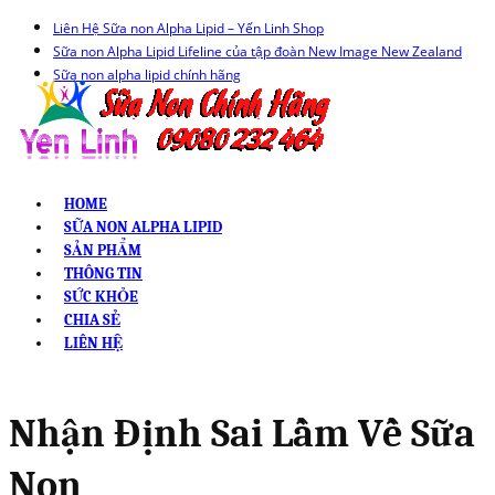
Liên Hệ Sữa non Alpha Lipid – Yến Linh Shop
Sữa non Alpha Lipid Lifeline của tập đoàn New Image New Zealand
Sữa non alpha lipid chính hãng
HOME
SỮA NON ALPHA LIPID
SẢN PHẨM
THÔNG TIN
SỨC KHỎE
CHIA SẺ
LIÊN HỆ
Nhận Định Sai Lầm Về Sữa
Non