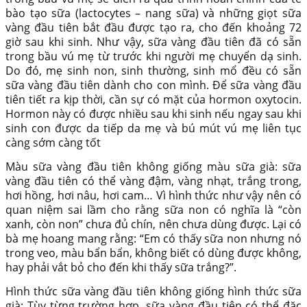
bào tạo sữa (lactocytes – nang sữa) và những giọt sữa
vàng đầu tiên bắt đầu được tạo ra, cho đến khoảng 72
giờ sau khi sinh. Như vậy, sữa vàng đầu tiên đã có sẵn
trong bầu vú mẹ từ trước khi người mẹ chuyển dạ sinh.
Do đó, mẹ sinh non, sinh thường, sinh mổ đều có sẵn
sữa vàng đầu tiên dành cho con mình. Để sữa vàng đầu
tiên tiết ra kịp thời, cần sự có mặt của hormon oxytocin.
Hormon này có được nhiều sau khi sinh nếu ngay sau khi
sinh con được da tiếp da mẹ và bú mút vú mẹ liên tục
càng sớm càng tốt
Màu sữa vàng đầu tiên không giống màu sữa già: sữa
vàng đầu tiên có thể vàng đậm, vàng nhạt, trắng trong,
hơi hồng, hơi nâu, hơi cam… Vì hình thức như vậy nên có
quan niệm sai lầm cho rằng sữa non có nghĩa là “còn
xanh, còn non” chưa đủ chín, nên chưa dùng được. Lại có
bà mẹ hoang mang rằng: “Em có thấy sữa non nhưng nó
trong veo, màu bẩn bẩn, không biết có dùng được không,
hay phải vắt bỏ cho đến khi thấy sữa trắng?”.
Hình thức sữa vàng đầu tiên không giống hình thức sữa
già: Tùy từng trường hợp, sữa vàng đầu tiên có thể đặc