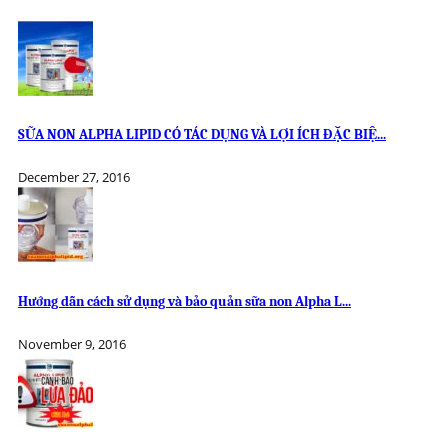
SỮA NON ALPHA LIPID CÓ TÁC DỤNG VÀ LỢI ÍCH ĐẶC BIỆ...
December 27, 2016
Hướng dẫn cách sử dụng và bảo quản sữa non Alpha L...
November 9, 2016