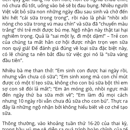
nó chưa đủ tốt, uống vào bé sẽ bị đau bụng. Nhiều người
Việt vắt bỏ sữa non những ngày đầu sau sinh và chờ đến
khi hết “cái sữa trong trong”, rồi nào là phải “nhồi xôi
nóng cho sữa trong vú mau chín” và sữa đã “chuyển màu
trắng” thì trẻ mới được bú mẹ. Ngộ nhận này thật tai hại
nghiêm trọng. Quả là “sai một ly, đi một dặm!” – Trẻ con
của chúng ta mất hẳn cơ hội được nhận trọn vẹn sữa
non quý giá! Để đánh giá đúng về loại sữa đặc biệt này,
có lẽ chúng ta nên bắt đầu từ việc gọi nó là “sữa vàng
đầu tiên”.
Nhiều bà mẹ than thở: “Em sinh con được hai ngày rồi,
nhưng vẫn chưa có sữa”; “Em sinh xong mà con chỉ mút
được có một tí tẹo sữa, không cho con bú sữa bột thì em
sợ con sẽ đói lả mất”; “Em ăn móng giò, nhồi ngực mãi
đến ngày thứ ba sữa mới về”; “Em làm đủ mọi cách
nhưng 10 ngày rồi vẫn chưa đủ sữa cho con bú”. Thực ra
đây là những ngộ nhận bởi không hiểu biết về cơ chế tạo
sữa.
Thông thường, vào khoảng tuần thứ 16-20 của thai kỳ,
trong bầu vú mẹ sẽ diễn ra quá trình hoàn chỉnh của tế