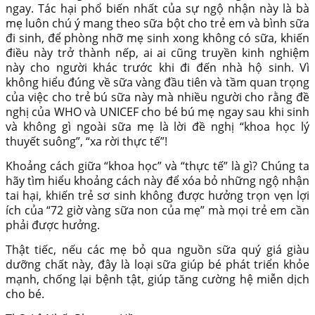
ngay. Tác hại phổ biến nhất của sự ngộ nhận này là bà
mẹ luôn chú ý mang theo sữa bột cho trẻ em và bình sữa
đi sinh, để phòng nhỡ mẹ sinh xong không có sữa, khiến
điều này trở thành nếp, ai ai cũng truyền kinh nghiệm
này cho người khác trước khi đi đến nhà hộ sinh. Vì
không hiểu đúng về sữa vàng đầu tiên và tầm quan trọng
của việc cho trẻ bú sữa này mà nhiều người cho rằng đề
nghị của WHO và UNICEF cho bé bú mẹ ngay sau khi sinh
và không gì ngoài sữa mẹ là lời đề nghị “khoa học lý
thuyết suông”, “xa rời thực tế”!
Khoảng cách giữa “khoa học” và “thực tế” là gì? Chúng ta
hãy tìm hiểu khoảng cách này để xóa bỏ những ngộ nhận
tai hại, khiến trẻ sơ sinh không được hưởng trọn vẹn lợi
ích của “72 giờ vàng sữa non của mẹ” mà mọi trẻ em cần
phải được hưởng.
Thật tiếc, nếu các mẹ bỏ qua nguồn sữa quý giá giàu
dưỡng chất này, đây là loại sữa giúp bé phát triển khỏe
mạnh, chống lại bệnh tật, giúp tăng cường hệ miễn dịch
cho bé.