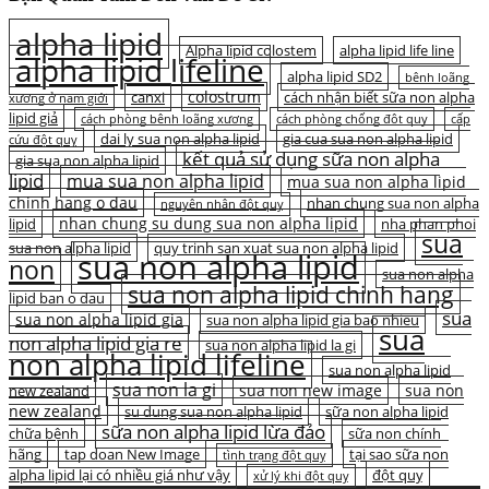
alpha lipid
Alpha lipid colostem
alpha lipid life line
alpha lipid lifeline
alpha lipid SD2
bệnh loãng
colostrum
canxi
cách nhận biết sữa non alpha
xương ở nam giới
lipid giả
cách phòng bệnh loãng xương
cách phòng chống đột quỵ
cấp
dai ly sua non alpha lipid
gia cua sua non alpha lipid
cứu đột quỵ
kết quả sử dụng sữa non alpha
gia sua non alpha lipid
lipid
mua sua non alpha lipid
mua sua non alpha lipid
chinh hang o dau
nhan chung sua non alpha
nguyên nhân đột quỵ
nhan chung su dung sua non alpha lipid
lipid
nha phan phoi
sua
sua non alpha lipid
quy trinh san xuat sua non alpha lipid
sua non alpha lipid
non
sua non alpha
sua non alpha lipid chinh hang
lipid ban o dau
sua
sua non alpha lipid gia
sua non alpha lipid gia bao nhieu
sua
non alpha lipid gia re
sua non alpha lipid la gi
non alpha lipid lifeline
sua non alpha lipid
sua non la gi
sua non new image
sua non
new zealand
new zealand
su dung sua non alpha lipid
sữa non alpha lipid
sữa non alpha lipid lừa đảo
chữa bệnh
sữa non chính
hãng
tap doan New Image
tại sao sữa non
tình trạng đột quỵ
alpha lipid lại có nhiều giá như vậy
đột quỵ
xử lý khi đột quỵ