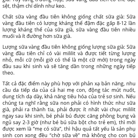
sệt, thậm chí dính như keo.
Chất sữa vàng đầu tiên không giống chất sữa già: Sữa
vàng đầu tiên có lượng kháng thể đậm đặc gấp 8-12 lần
lượng kháng thể của sữa già, sữa vàng đầu tiên nhiều
muối và ít đường hơn sữa già.
Lượng sữa vàng đầu tiên không giống lượng sữa già: Sữa
vàng đầu tiên chỉ có vài mililit và được tiết từng lượng
nhỏ, mỗi cữ (mỗi giờ có thể là một cữ mới) trong ngày
đầu sau khi sinh và sẽ tăng dần trong những ngày tiếp
theo.
Tất cả đặc điểm này phù hợp với phản xạ bản năng, nhu
cầu da tiếp da của cả hai mẹ con, động tác mút nuốt,
dung tích dạ dày, khả năng tiêu hóa của trẻ sơ sinh. Nếu
chúng ta nghĩ rằng sữa non phải có hình thức như sữa
già, phải ra thành tia, phải được ít nhất vài chục mililit
ngay sau khi sinh, bé phải bú được căng phồng bụng và
ngủ say 2-3 giờ (như bé bú sữa bột cho trẻ em), thì mới
được xem là “mẹ có sữa”, thì hậu quả tất yếu là sản phụ
sinh con xong đều “chờ sữa về” mà không cho con bú