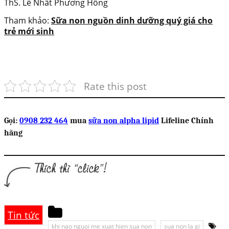
ThS. Lê Nhất Phương Hồng
Tham khảo:
Sữa non nguồn dinh dưỡng quý giá cho
trẻ mới sinh
Rate this post
Gọi:
0908 232 464
mua
sữa non alpha lipid
Lifeline Chính
hãng
Tin tức
khi nao nguoi me xuat hien sua non
sua non la gi