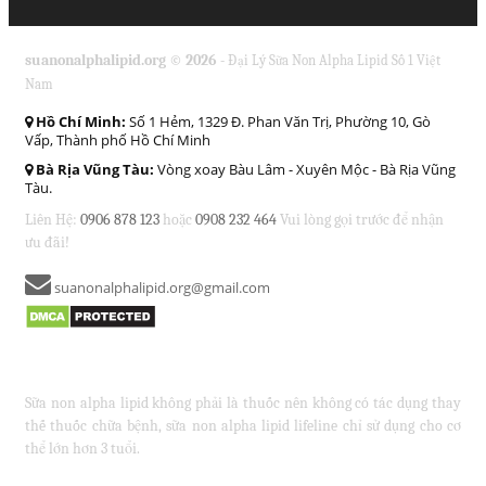
suanonalphalipid.org © 2026 -
Đại Lý Sữa Non Alpha Lipid Số 1 Việt
Nam
Hồ Chí Minh:
Số 1 Hẻm, 1329 Đ. Phan Văn Trị, Phường 10, Gò
Vấp, Thành phố Hồ Chí Minh
Bà Rịa Vũng Tàu:
Vòng xoay Bàu Lâm - Xuyên Mộc - Bà Rịa Vũng
Tàu.
Liên Hệ:
0906 878 123
hoặc
0908 232 464
Vui lòng gọi trước để nhận
ưu đãi!
suanonalphalipid.org@gmail.com
Sữa non alpha lipid không phải là thuốc nên không có tác dụng thay
thế thuốc chữa bệnh, sữa non alpha lipid lifeline chỉ sử dụng cho cơ
thể lớn hơn 3 tuổi.