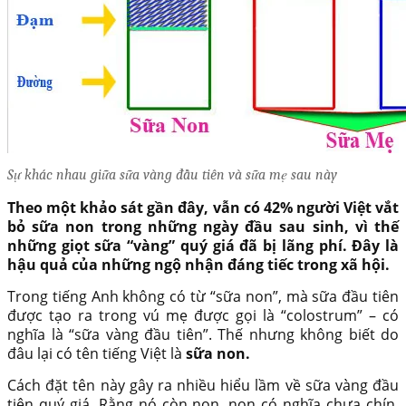
Sự khác nhau giữa sữa vàng đầu tiên và sữa mẹ sau này
Theo một khảo sát gần đây, vẫn có 42% người Việt vắt
bỏ
sữa non
trong những ngày đầu sau sinh, vì thế
những giọt sữa “vàng” quý giá đã bị lãng phí. Đây là
hậu quả của những ngộ nhận đáng tiếc trong xã hội.
Trong tiếng Anh không có từ “sữa non”, mà sữa đầu tiên
được tạo ra trong vú mẹ được gọi là “colostrum” – có
nghĩa là “sữa vàng đầu tiên”. Thế nhưng không biết do
đâu lại có tên tiếng Việt là
sữa non.
Cách đặt tên này gây ra nhiều hiểu lầm về sữa vàng đầu
tiên quý giá. Rằng nó còn non, non có nghĩa chưa chín,