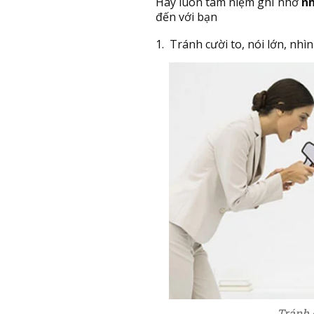
Hãy luôn tâm niệm ghi nhớ
nh
đến với bạn
1.
Tránh cười to, nói lớn, nh
Tránh 