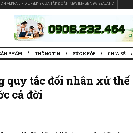
ON ALPHA LIPID LIFELINE CỦA TẬP ĐOÀN NEW IMAGE NEW ZEALAND
SẢN PHẨM
THÔNG TIN
SỨC KHỎE
CHIA SẺ
g quy tắc đối nhân xử thế
c cả đời