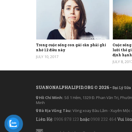
Trong cuộc sống con gái cần phải ghi
Cuộc sống
nhớ 12 điều này
lưỡi thế g
định hạnh
JULY 10, 2017
JULY 8, 201
SUANONALPHALIPID.ORG © 2026 -
Đại Lý Sữa
Hồ Chí Minh:
Số 1 Hẻm, 1329 Đ. Phan Văn Trị, Phườ
Minh
Bà Rịa Vũng Tàu:
Vòng xoay Bàu Lâm - Xuyên Mộc -
Liên Hệ:
0906 878 123
hoặc
0908 232 464
Vui lòn