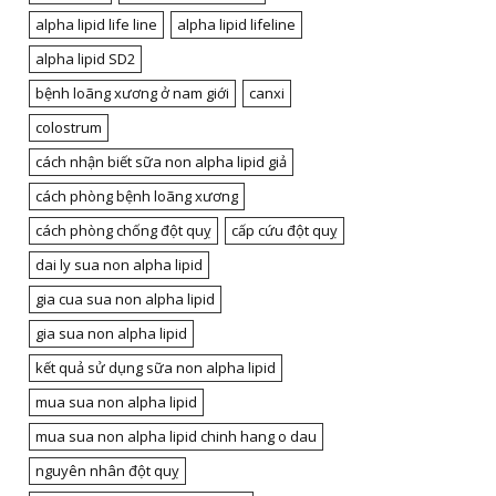
alpha lipid life line
alpha lipid lifeline
alpha lipid SD2
bệnh loãng xương ở nam giới
canxi
colostrum
cách nhận biết sữa non alpha lipid giả
cách phòng bệnh loãng xương
cách phòng chống đột quỵ
cấp cứu đột quỵ
dai ly sua non alpha lipid
gia cua sua non alpha lipid
gia sua non alpha lipid
kết quả sử dụng sữa non alpha lipid
mua sua non alpha lipid
mua sua non alpha lipid chinh hang o dau
nguyên nhân đột quỵ