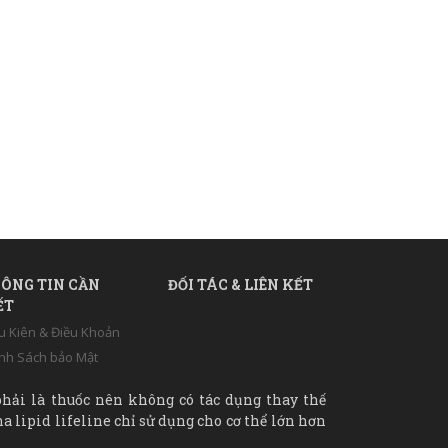
ÔNG TIN CẦN
ĐỐI TÁC & LIÊN KẾT
ẾT
u Kiên & Điều Khoản
nh Sách bảo Mật
hải là thuốc nên không có tác dụng thay thế
a lipid lifeline chỉ sử dụng cho cơ thể lớn hơn