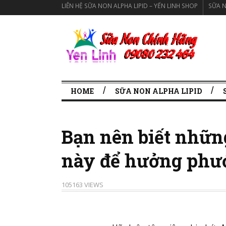
LIÊN HỆ SỮA NON ALPHA LIPID – YẾN LINH SHOP
SỮA N
SỮA NON ALPHA LIPID CHÍNH HÃNG
HOME
SỮA NON ALPHA LIPID
Bạn nên biết nhữn
này để hưởng phướ
105163 VIEWS