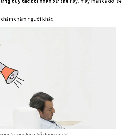
ững quy tắc đối nhân xử thế
này, may mắn cả đời sẽ
ìn chằm chằm người khác.
cười to, nói lớn chỗ đông người