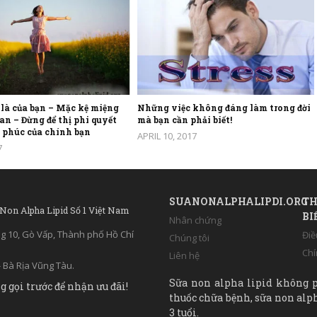
 là của bạn – Mặc kệ miệng
Những việc không đáng làm trong đời
ian – Đừng để thị phi quyết
mà bạn cần phải biết!
 phúc của chính bạn
APRIL 10, 2017
7
SUANONALPHALIPDI.ORG
TH
 Non Alpha Lipid Số 1 Việt Nam
BI
Nhân chứng
ng 10, Gò Vấp, Thành phố Hồ Chí
Điề
Chúng tôi
Chí
Liên hệ
 Bà Rịa Vũng Tàu.
Sữa non alpha lipid không p
g gọi trước để nhận ưu đãi!
thuốc chữa bệnh, sữa non alph
3 tuổi.